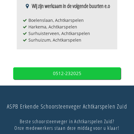
Wij zijn werkzaam in de volgende buurten e.o
Boelenslaan, Achtkarspelen
Harkema, Achtkarspelen
Surhuisterveen, Achtkarspelen
Surhuizum, Achtkarspelen
0512-232025
ASPB Erkende Schoorsteenveger Achtkarspelen Zuid
Beste schoorsteenveger in Achtkarspelen Zuid?
Onze medewerkers staan deze middag voor u klaar!