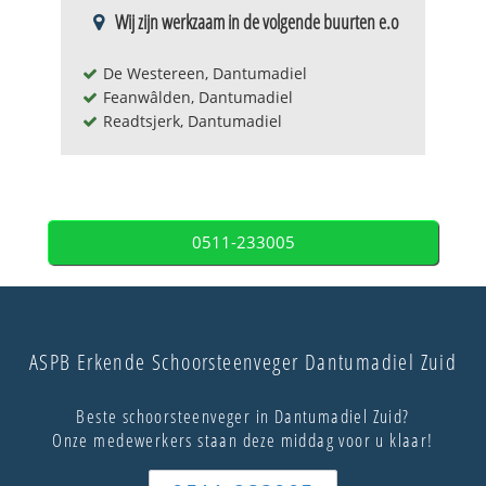
Wij zijn werkzaam in de volgende buurten e.o
De Westereen, Dantumadiel
Feanwâlden, Dantumadiel
Readtsjerk, Dantumadiel
0511-233005
ASPB Erkende Schoorsteenveger Dantumadiel Zuid
Beste schoorsteenveger in Dantumadiel Zuid?
Onze medewerkers staan deze middag voor u klaar!