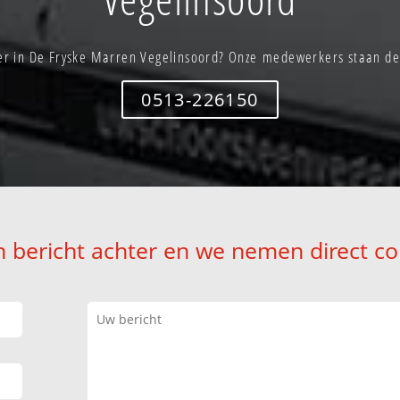
er in De Fryske Marren Vegelinsoord? Onze medewerkers staan dez
0513-226150
n bericht achter en we nemen direct co