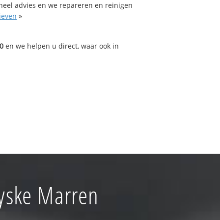
oneel advies en we repareren en reinigen
ieven
»
0
en we helpen u direct, waar ook in
yske Marren