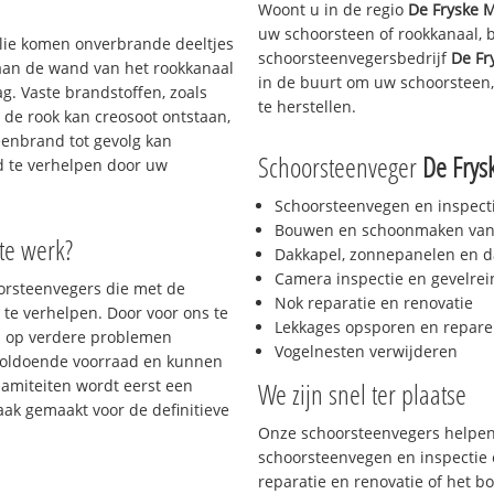
Woont u in de regio
De Fryske 
uw schoorsteen of rookkanaal, 
 olie komen onverbrande deeltjes
schoorsteenvegersbedrijf
De Fr
 aan de wand van het rookkanaal
in de buurt om uw schoorsteen,
g. Vaste brandstoffen, zoals
te herstellen.
t de rook kan creosoot ontstaan,
enbrand tot gevolg kan
Schoorsteenveger
De Frys
jd te verhelpen door uw
Schoorsteenvegen en inspect
Bouwen en schoonmaken van
 te werk?
Dakkapel, zonnepanelen en d
Camera inspectie en gevelrei
oorsteenvegers die met de
Nok reparatie en renovatie
te verhelpen. Door voor ons te
Lekkages opsporen en repare
s op verdere problemen
Vogelnesten verwijderen
voldoende voorraad en kunnen
lamiteiten wordt eerst een
We zijn snel ter plaatse
aak gemaakt voor de definitieve
Onze schoorsteenvegers helpen 
schoorsteenvegen en inspectie e
reparatie en renovatie of het 