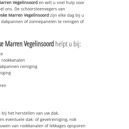
Marren Vegelinsoord
en wilt u snel hulp voor
bel ons. De schoorsteenvegers van
yske Marren Vegelinsoord
zijn elke dag bij u
 dakpannen of zonnepanelen te reinigen of
ke Marren Vegelinsoord
helpt u bij:
ie
 rookkanalen
akpannen reiniging
niging
ren
bij het herstellen van uw dak,
n eventuele dak- of gevelreiniging, nok
bouwen van rookkanalen of lekkages opsporen