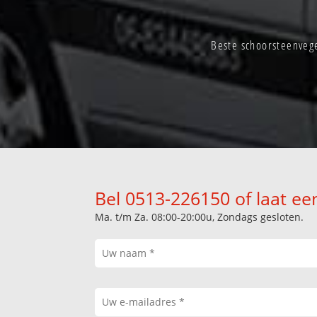
Beste schoorsteenveg
Bel 0513-226150 of laat ee
Ma. t/m Za. 08:00-20:00u, Zondags gesloten.