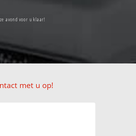
e avond voor u klaar!
ntact met u op!