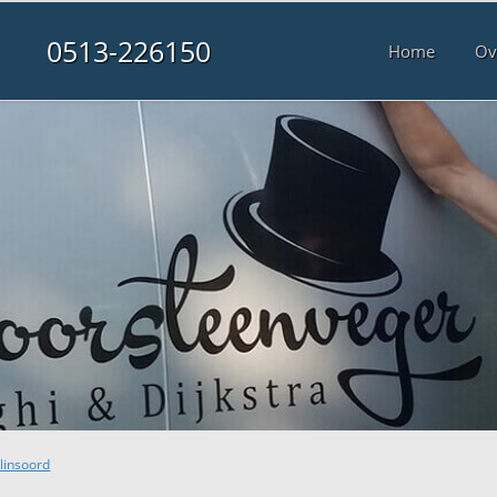
0513-226150
Home
Ov
linsoord