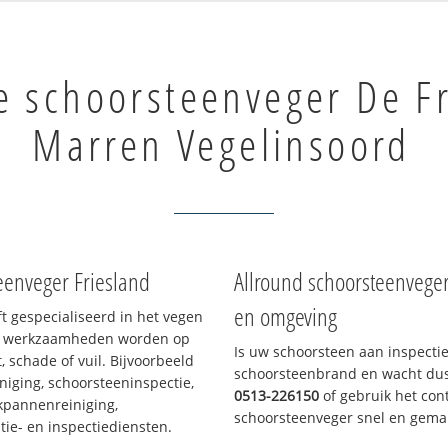
e schoorsteenveger De F
Marren Vegelinsoord
eenveger Friesland
Allround schoorsteenvege
en omgeving
ft gespecialiseerd in het vegen
le werkzaamheden worden op
Is uw schoorsteen aan inspecti
, schade of vuil. Bijvoorbeeld
schoorsteenbrand en wacht dus 
niging, schoorsteeninspectie,
0513-226150
of gebruik het cont
akpannenreiniging,
schoorsteenveger snel en gemak
e- en inspectiediensten.