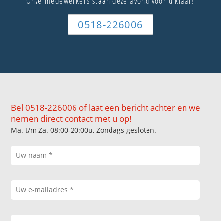
Onze medewerkers staan deze avond voor u klaar!
0518-226006
Bel 0518-226006 of laat een bericht achter en we
nemen direct contact met u op!
Ma. t/m Za. 08:00-20:00u, Zondags gesloten.