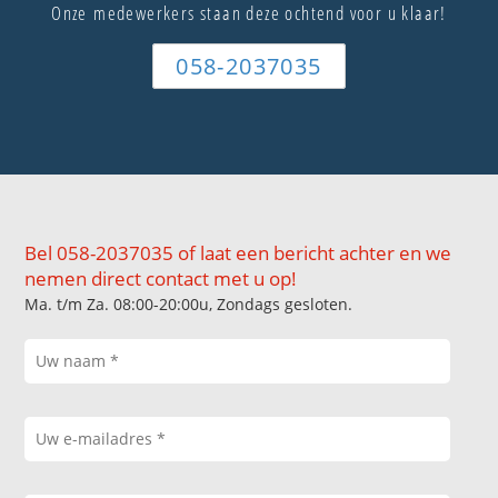
Onze medewerkers staan deze ochtend voor u klaar!
058-2037035
Bel 058-2037035 of laat een bericht achter en we
nemen direct contact met u op!
Ma. t/m Za. 08:00-20:00u, Zondags gesloten.