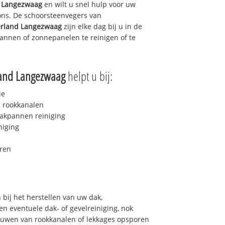
 Langezwaag
en wilt u snel hulp voor uw
 ons. De schoorsteenvegers van
rland Langezwaag
zijn elke dag bij u in de
nnen of zonnepanelen te reinigen of te
and Langezwaag
helpt u bij:
ie
 rookkanalen
akpannen reiniging
niging
ren
bij het herstellen van uw dak,
n eventuele dak- of gevelreiniging, nok
bouwen van rookkanalen of lekkages opsporen