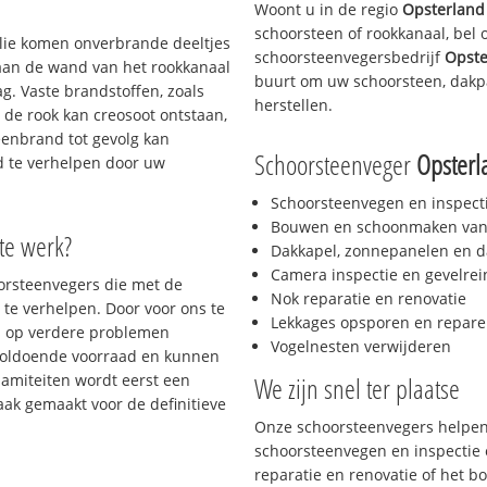
Woont u in de regio
Opsterland
schoorsteen of rookkanaal, bel
 olie komen onverbrande deeltjes
schoorsteenvegersbedrijf
Opste
 aan de wand van het rookkanaal
buurt om uw schoorsteen, dakpa
g. Vaste brandstoffen, zoals
herstellen.
t de rook kan creosoot ontstaan,
enbrand tot gevolg kan
Schoorsteenveger
Opsterl
jd te verhelpen door uw
Schoorsteenvegen en inspect
Bouwen en schoonmaken van
 te werk?
Dakkapel, zonnepanelen en d
Camera inspectie en gevelrei
oorsteenvegers die met de
Nok reparatie en renovatie
te verhelpen. Door voor ons te
Lekkages opsporen en repare
s op verdere problemen
Vogelnesten verwijderen
voldoende voorraad en kunnen
lamiteiten wordt eerst een
We zijn snel ter plaatse
aak gemaakt voor de definitieve
Onze schoorsteenvegers helpen 
schoorsteenvegen en inspectie e
reparatie en renovatie of het 