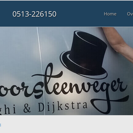
0513-226150
Home
Ov
g