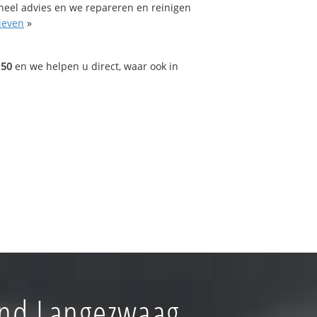
oneel advies en we repareren en reinigen
ieven
»
150
en we helpen u direct, waar ook in
and Langezwaag