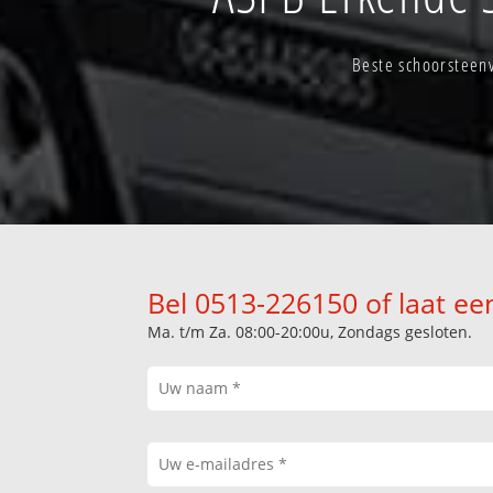
Beste schoorsteen
Bel 0513-226150 of laat ee
Ma. t/m Za. 08:00-20:00u, Zondags gesloten.