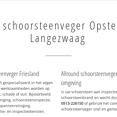
 schoorsteenveger Opste
Langezwaag
eenveger Friesland
Allround schoorsteenvege
omgeving
ft gespecialiseerd in het vegen
le werkzaamheden worden op
Is uw schoorsteen aan inspecti
, schade of vuil. Bijvoorbeeld
schoorsteenbrand en wacht dus 
niging, schoorsteeninspectie,
0513-226150
of gebruik het cont
akpannenreiniging,
schoorsteenveger snel en gemak
e- en inspectiediensten.