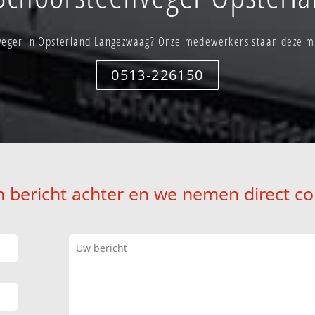
veger in Opsterland Langezwaag? Onze medewerkers staan deze mi
0513-226150
n bericht achter en we nemen direct co