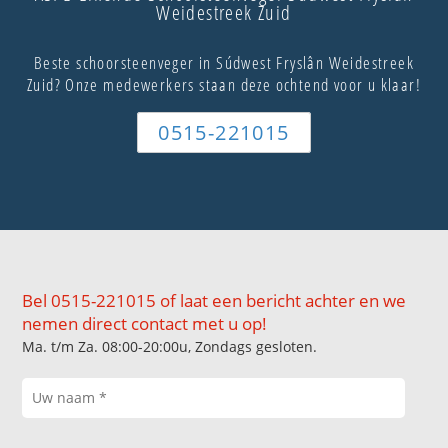
Weidestreek Zuid
Beste schoorsteenveger in Súdwest Fryslân Weidestreek
Zuid? Onze medewerkers staan deze ochtend voor u klaar!
0515-221015
Bel 0515-221015 of laat een bericht achter en we
nemen direct contact met u op!
Ma. t/m Za. 08:00-20:00u, Zondags gesloten.