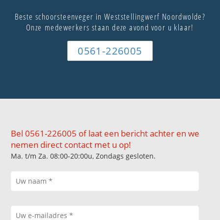
Beste schoorsteenveger in Weststellingwerf Noordwolde?
Onze medewerkers staan deze avond voor u klaar!
0561-226005
Bel 0561-226005 of laat een bericht achter en we
nemen direct contact met u op!
Ma. t/m Za. 08:00-20:00u, Zondags gesloten.