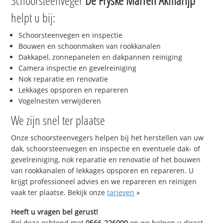
Schoorsteenveger
De Fryske Marren Akmarijp
helpt u bij:
Schoorsteenvegen en inspectie
Bouwen en schoonmaken van rookkanalen
Dakkapel, zonnepanelen en dakpannen reiniging
Camera inspectie en gevelreiniging
Nok reparatie en renovatie
Lekkages opsporen en repareren
Vogelnesten verwijderen
We zijn snel ter plaatse
Onze schoorsteenvegers helpen bij het herstellen van uw
dak, schoorsteenvegen en inspectie en eventuele dak- of
gevelreiniging, nok reparatie en renovatie of het bouwen
van rookkanalen of lekkages opsporen en repareren. U
krijgt professioneel advies en we repareren en reinigen
vaak ter plaatse. Bekijk onze
tarieven
»
Heeft u vragen bel gerust!
Bel deze ochtend met
0566-226000
en we helpen u direct,