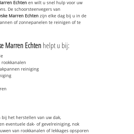
Marren Echten
en wilt u snel hulp voor uw
 ons. De schoorsteenvegers van
yske Marren Echten
zijn elke dag bij u in de
nnen of zonnepanelen te reinigen of te
ke Marren Echten
helpt u bij:
ie
 rookkanalen
akpannen reiniging
niging
ren
bij het herstellen van uw dak,
n eventuele dak- of gevelreiniging, nok
bouwen van rookkanalen of lekkages opsporen