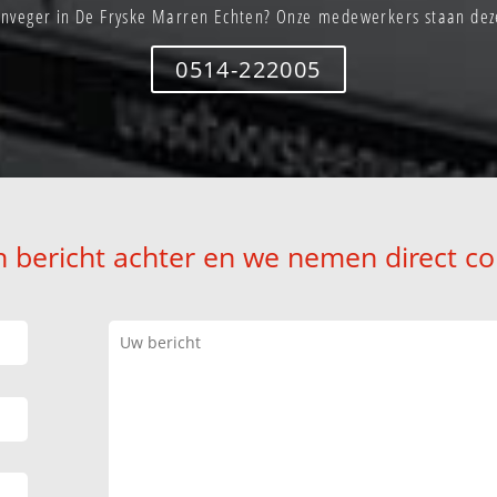
nveger in De Fryske Marren Echten? Onze medewerkers staan dez
0514-222005
n bericht achter en we nemen direct co