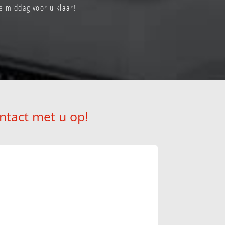
e middag voor u klaar!
ntact met u op!