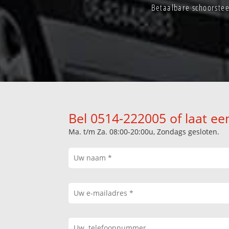
Betaalbare schoorstee
Bel 0514-222005 of laat ee
Ma. t/m Za. 08:00-20:00u, Zondags gesloten.