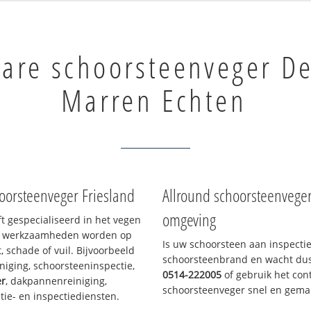
bare schoorsteenveger De
Marren Echten
oorsteenveger Friesland
Allround schoorsteenvege
omgeving
ft gespecialiseerd in het vegen
le werkzaamheden worden op
Is uw schoorsteen aan inspecti
, schade of vuil. Bijvoorbeeld
schoorsteenbrand en wacht dus 
niging, schoorsteeninspectie,
0514-222005
of gebruik het cont
er
, dakpannenreiniging,
schoorsteenveger snel en gemak
e- en inspectiediensten.