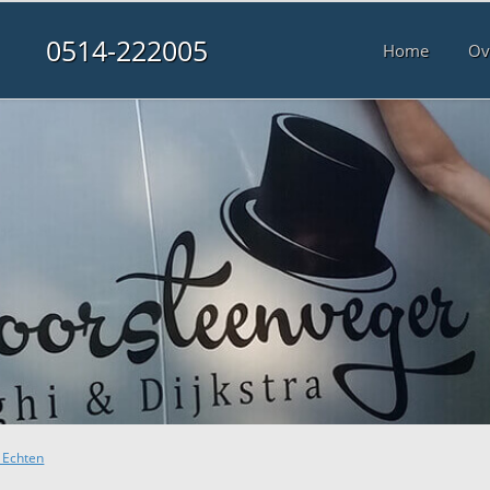
0514-222005
Home
Ov
 Echten