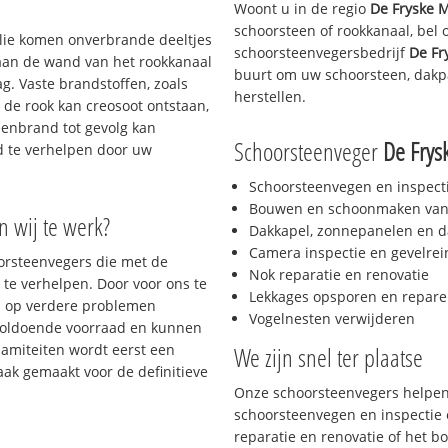
Woont u in de regio
De Fryske 
schoorsteen of rookkanaal, bel
 olie komen onverbrande deeltjes
schoorsteenvegersbedrijf
De Fr
 aan de wand van het rookkanaal
buurt om uw schoorsteen, dakpa
g. Vaste brandstoffen, zoals
herstellen.
t de rook kan creosoot ontstaan,
enbrand tot gevolg kan
Schoorsteenveger
De Frys
jd te verhelpen door uw
Schoorsteenvegen en inspect
Bouwen en schoonmaken van
n wij te werk?
Dakkapel, zonnepanelen en d
Camera inspectie en gevelrei
oorsteenvegers die met de
Nok reparatie en renovatie
te verhelpen. Door voor ons te
Lekkages opsporen en repare
s op verdere problemen
Vogelnesten verwijderen
voldoende voorraad en kunnen
lamiteiten wordt eerst een
We zijn snel ter plaatse
aak gemaakt voor de definitieve
Onze schoorsteenvegers helpen 
schoorsteenvegen en inspectie e
reparatie en renovatie of het 