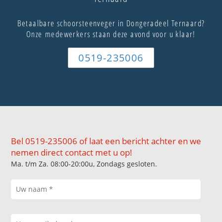
Betaalbare schoorsteenveger in Dongeradeel Ternaard?
Onze medewerkers staan deze avond voor u klaar!
0519-235006
Bel 0519-235006 of laat een bericht achter en we
nemen direct contact met u op!
Ma. t/m Za. 08:00-20:00u, Zondags gesloten.