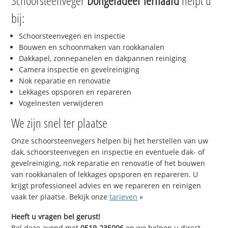
Schoorsteenveger
Dongeradeel Ternaard
helpt u
bij:
Schoorsteenvegen en inspectie
Bouwen en schoonmaken van rookkanalen
Dakkapel, zonnepanelen en dakpannen reiniging
Camera inspectie en gevelreiniging
Nok reparatie en renovatie
Lekkages opsporen en repareren
Vogelnesten verwijderen
We zijn snel ter plaatse
Onze schoorsteenvegers helpen bij het herstellen van uw
dak, schoorsteenvegen en inspectie en eventuele dak- of
gevelreiniging, nok reparatie en renovatie of het bouwen
van rookkanalen of lekkages opsporen en repareren. U
krijgt professioneel advies en we repareren en reinigen
vaak ter plaatse. Bekijk onze
tarieven
»
Heeft u vragen bel gerust!
Bel deze avond met
0519-235006
en we helpen u direct,