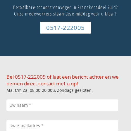
Betaalbare schoorsteenveger in Franekeradeel Zuid?
Onze medewerkers staan deze middag voor u klaar!
0517-222005
Bel 0517-222005 of laat een bericht achter en we
nemen direct contact met u op!
Ma. t/m Za. 08:00-20:00u, Zondags gesloten.