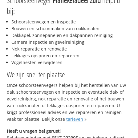
Schoorsteenveger
Franekeradeel Zuid
helpt u
bij:
Schoorsteenvegen en inspectie
Bouwen en schoonmaken van rookkanalen
Dakkapel, zonnepanelen en dakpannen reiniging
Camera inspectie en gevelreiniging
Nok reparatie en renovatie
Lekkages opsporen en repareren
Vogelnesten verwijderen
We zijn snel ter plaatse
Onze schoorsteenvegers helpen bij het herstellen van uw
dak, schoorsteenvegen en inspectie en eventuele dak- of
gevelreiniging, nok reparatie en renovatie of het bouwen
van rookkanalen of lekkages opsporen en repareren. U
krijgt professioneel advies en we repareren en reinigen
vaak ter plaatse. Bekijk onze
tarieven
»
Heeft u vragen bel gerust!
Bel deze middag met
0517-222005
en we helpen u direct,