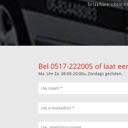
Betaalbare schoorst
Bel 0517-222005 of laat ee
Ma. t/m Za. 08:00-20:00u, Zondags gesloten.