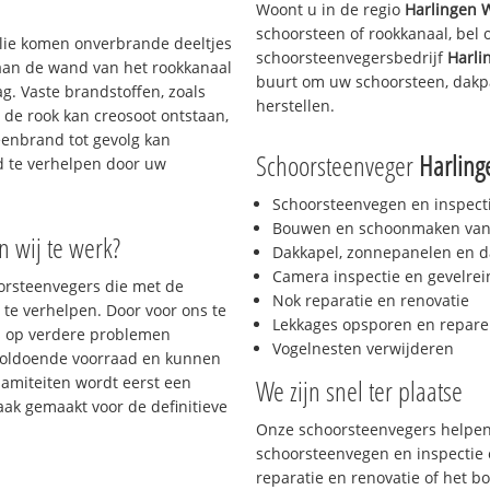
Woont u in de regio
Harlingen 
schoorsteen of rookkanaal, bel
 olie komen onverbrande deeltjes
schoorsteenvegersbedrijf
Harli
 aan de wand van het rookkanaal
buurt om uw schoorsteen, dakpa
g. Vaste brandstoffen, zoals
herstellen.
t de rook kan creosoot ontstaan,
enbrand tot gevolg kan
Schoorsteenveger
Harlin
jd te verhelpen door uw
Schoorsteenvegen en inspect
Bouwen en schoonmaken van
n wij te werk?
Dakkapel, zonnepanelen en d
Camera inspectie en gevelrei
oorsteenvegers die met de
Nok reparatie en renovatie
te verhelpen. Door voor ons te
Lekkages opsporen en repare
s op verdere problemen
Vogelnesten verwijderen
voldoende voorraad en kunnen
lamiteiten wordt eerst een
We zijn snel ter plaatse
aak gemaakt voor de definitieve
Onze schoorsteenvegers helpen 
schoorsteenvegen en inspectie e
reparatie en renovatie of het 