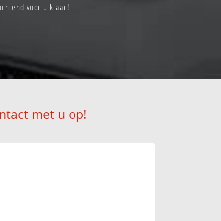
chtend voor u klaar!
ntact met u op!