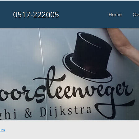
0517-222005
Home
Ov
dum