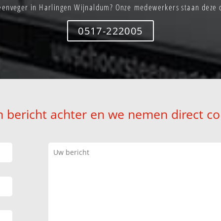
eenveger in Harlingen Wijnaldum? Onze medewerkers staan deze o
0517-222005
n bericht achter en we nemen direct co