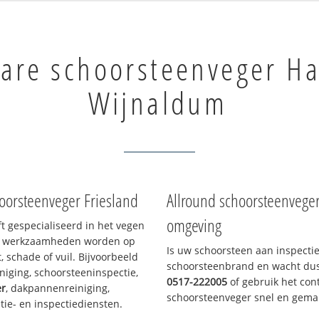
are schoorsteenveger Ha
Wijnaldum
oorsteenveger Friesland
Allround schoorsteenvege
omgeving
ft gespecialiseerd in het vegen
le werkzaamheden worden op
Is uw schoorsteen aan inspecti
, schade of vuil. Bijvoorbeeld
schoorsteenbrand en wacht dus 
niging, schoorsteeninspectie,
0517-222005
of gebruik het cont
er
, dakpannenreiniging,
schoorsteenveger snel en gemak
e- en inspectiediensten.