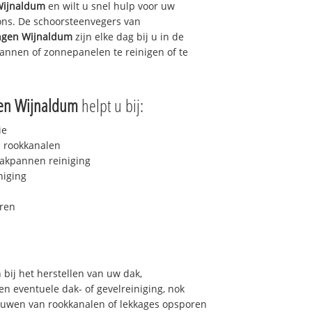
Wijnaldum
en wilt u snel hulp voor uw
 ons. De schoorsteenvegers van
ngen Wijnaldum
zijn elke dag bij u in de
nnen of zonnepanelen te reinigen of te
gen Wijnaldum
helpt u bij:
ie
 rookkanalen
akpannen reiniging
niging
ren
bij het herstellen van uw dak,
n eventuele dak- of gevelreiniging, nok
bouwen van rookkanalen of lekkages opsporen