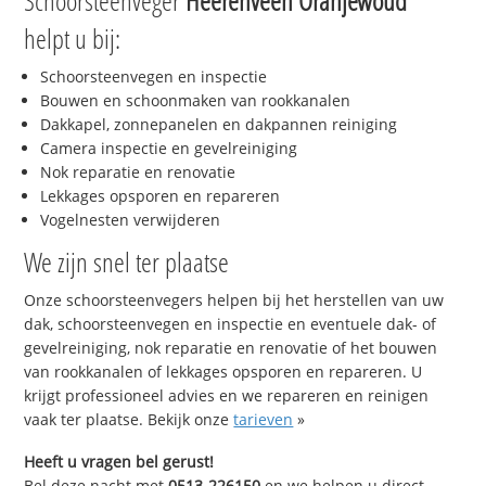
Schoorsteenveger
Heerenveen Oranjewoud
helpt u bij:
Schoorsteenvegen en inspectie
Bouwen en schoonmaken van rookkanalen
Dakkapel, zonnepanelen en dakpannen reiniging
Camera inspectie en gevelreiniging
Nok reparatie en renovatie
Lekkages opsporen en repareren
Vogelnesten verwijderen
We zijn snel ter plaatse
Onze schoorsteenvegers helpen bij het herstellen van uw
dak, schoorsteenvegen en inspectie en eventuele dak- of
gevelreiniging, nok reparatie en renovatie of het bouwen
van rookkanalen of lekkages opsporen en repareren. U
krijgt professioneel advies en we repareren en reinigen
vaak ter plaatse. Bekijk onze
tarieven
»
Heeft u vragen bel gerust!
Bel deze nacht met
0513-226150
en we helpen u direct,