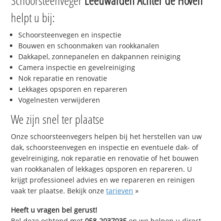
Schoorsteenveger
Leeuwarden Achter de Hoven
helpt u bij:
Schoorsteenvegen en inspectie
Bouwen en schoonmaken van rookkanalen
Dakkapel, zonnepanelen en dakpannen reiniging
Camera inspectie en gevelreiniging
Nok reparatie en renovatie
Lekkages opsporen en repareren
Vogelnesten verwijderen
We zijn snel ter plaatse
Onze schoorsteenvegers helpen bij het herstellen van uw
dak, schoorsteenvegen en inspectie en eventuele dak- of
gevelreiniging, nok reparatie en renovatie of het bouwen
van rookkanalen of lekkages opsporen en repareren. U
krijgt professioneel advies en we repareren en reinigen
vaak ter plaatse. Bekijk onze
tarieven
»
Heeft u vragen bel gerust!
Bel deze ochtend met
058-2037035
en we helpen u direct,