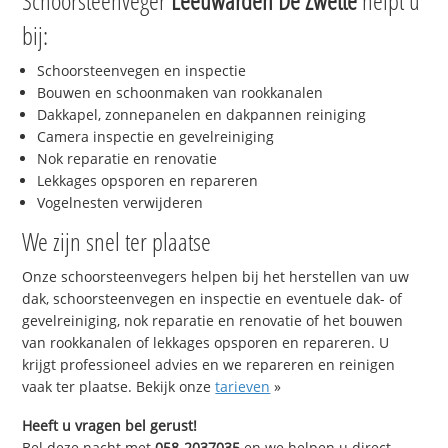
Schoorsteenveger
Leeuwarden De Zwette
helpt u
bij:
Schoorsteenvegen en inspectie
Bouwen en schoonmaken van rookkanalen
Dakkapel, zonnepanelen en dakpannen reiniging
Camera inspectie en gevelreiniging
Nok reparatie en renovatie
Lekkages opsporen en repareren
Vogelnesten verwijderen
We zijn snel ter plaatse
Onze schoorsteenvegers helpen bij het herstellen van uw
dak, schoorsteenvegen en inspectie en eventuele dak- of
gevelreiniging, nok reparatie en renovatie of het bouwen
van rookkanalen of lekkages opsporen en repareren. U
krijgt professioneel advies en we repareren en reinigen
vaak ter plaatse. Bekijk onze
tarieven
»
Heeft u vragen bel gerust!
Bel deze nacht met
058-2037035
en we helpen u direct,