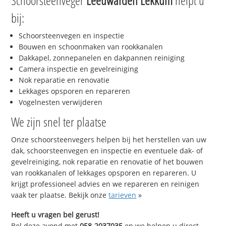
Schoorsteenveger
Leeuwarden Lekkum
helpt u
bij:
Schoorsteenvegen en inspectie
Bouwen en schoonmaken van rookkanalen
Dakkapel, zonnepanelen en dakpannen reiniging
Camera inspectie en gevelreiniging
Nok reparatie en renovatie
Lekkages opsporen en repareren
Vogelnesten verwijderen
We zijn snel ter plaatse
Onze schoorsteenvegers helpen bij het herstellen van uw
dak, schoorsteenvegen en inspectie en eventuele dak- of
gevelreiniging, nok reparatie en renovatie of het bouwen
van rookkanalen of lekkages opsporen en repareren. U
krijgt professioneel advies en we repareren en reinigen
vaak ter plaatse. Bekijk onze
tarieven
»
Heeft u vragen bel gerust!
Bel deze avond met
058-2037035
en we helpen u direct,