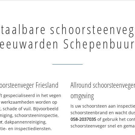
taalbare schoorsteenveg
eeuwarden Schepenbuur
oorsteenveger Friesland
Allround schoorsteenvege
omgeving
ft gespecialiseerd in het vegen
le werkzaamheden worden op
Is uw schoorsteen aan inspecti
, schade of vuil. Bijvoorbeeld
schoorsteenbrand en wacht dus 
niging, schoorsteeninspectie,
058-2037035
of gebruik het cont
er
, dakpannenreiniging,
schoorsteenveger snel en gemak
e- en inspectiediensten.