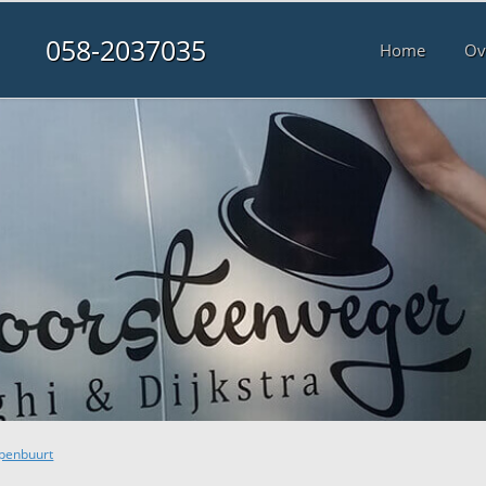
058-2037035
Home
Ov
penbuurt