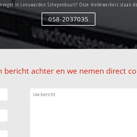
enveger in Leeuwarden Schepenbuurt? Onze medewerkers staan dez
058-2037035
n bericht achter en we nemen direct co