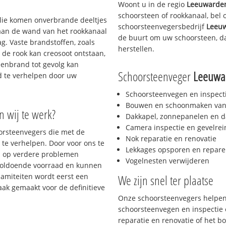
Woont u in de regio
Leeuwarde
schoorsteen of rookkanaal, bel
 olie komen onverbrande deeltjes
schoorsteenvegersbedrijf
Leeu
 aan de wand van het rookkanaal
de buurt om uw schoorsteen, da
g. Vaste brandstoffen, zoals
herstellen.
t de rook kan creosoot ontstaan,
enbrand tot gevolg kan
Schoorsteenveger
Leeuwa
jd te verhelpen door uw
Schoorsteenvegen en inspect
Bouwen en schoonmaken van
n wij te werk?
Dakkapel, zonnepanelen en d
Camera inspectie en gevelrei
oorsteenvegers die met de
Nok reparatie en renovatie
te verhelpen. Door voor ons te
Lekkages opsporen en repare
s op verdere problemen
Vogelnesten verwijderen
voldoende voorraad en kunnen
lamiteiten wordt eerst een
We zijn snel ter plaatse
aak gemaakt voor de definitieve
Onze schoorsteenvegers helpen 
schoorsteenvegen en inspectie e
reparatie en renovatie of het 