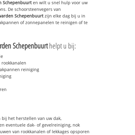
n Schepenbuurt
en wilt u snel hulp voor uw
 ons. De schoorsteenvegers van
warden Schepenbuurt
zijn elke dag bij u in
kpannen of zonnepanelen te reinigen of te
rden Schepenbuurt
helpt u bij:
ie
 rookkanalen
akpannen reiniging
niging
ren
bij het herstellen van uw dak,
n eventuele dak- of gevelreiniging, nok
bouwen van rookkanalen of lekkages opsporen