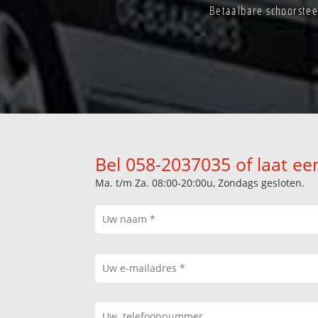
Betaalbare schoorste
Bel 058-2037035 of laat ee
Ma. t/m Za. 08:00-20:00u, Zondags gesloten.