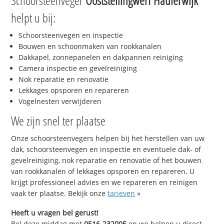
Schoorsteenveger
Ooststellingwerf Haulerwijk
helpt u bij:
Schoorsteenvegen en inspectie
Bouwen en schoonmaken van rookkanalen
Dakkapel, zonnepanelen en dakpannen reiniging
Camera inspectie en gevelreiniging
Nok reparatie en renovatie
Lekkages opsporen en repareren
Vogelnesten verwijderen
We zijn snel ter plaatse
Onze schoorsteenvegers helpen bij het herstellen van uw
dak, schoorsteenvegen en inspectie en eventuele dak- of
gevelreiniging, nok reparatie en renovatie of het bouwen
van rookkanalen of lekkages opsporen en repareren. U
krijgt professioneel advies en we repareren en reinigen
vaak ter plaatse. Bekijk onze
tarieven
»
Heeft u vragen bel gerust!
Bel deze middag met
0516-232005
en we helpen u direct,