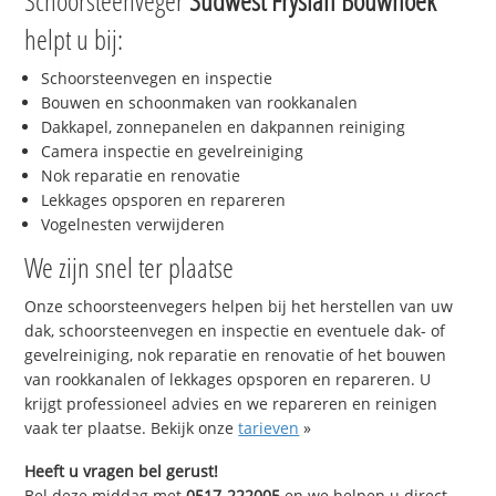
Schoorsteenveger
Súdwest Fryslân Bouwhoek
helpt u bij:
Schoorsteenvegen en inspectie
Bouwen en schoonmaken van rookkanalen
Dakkapel, zonnepanelen en dakpannen reiniging
Camera inspectie en gevelreiniging
Nok reparatie en renovatie
Lekkages opsporen en repareren
Vogelnesten verwijderen
We zijn snel ter plaatse
Onze schoorsteenvegers helpen bij het herstellen van uw
dak, schoorsteenvegen en inspectie en eventuele dak- of
gevelreiniging, nok reparatie en renovatie of het bouwen
van rookkanalen of lekkages opsporen en repareren. U
krijgt professioneel advies en we repareren en reinigen
vaak ter plaatse. Bekijk onze
tarieven
»
Heeft u vragen bel gerust!
Bel deze middag met
0517-222005
en we helpen u direct,