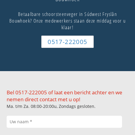
Betaalbare schoorsteenveger in Súdwest Fryslân
Bouwhoek? Onze medewerkers staan deze middag voor u
klaar!
0517-222005
Bel 0517-222005 of laat een bericht achter en we
nemen direct contact met u op!
Ma. t/m Za. 08:00-20:00u, Zondags gesloten.