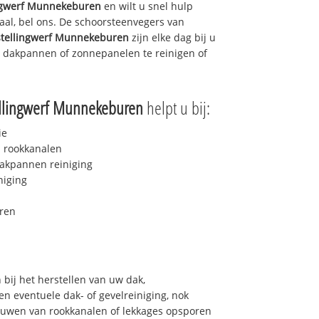
ngwerf Munnekeburen
en wilt u snel hulp
aal, bel ons. De schoorsteenvegers van
tellingwerf Munnekeburen
zijn elke dag bij u
 dakpannen of zonnepanelen te reinigen of
llingwerf Munnekeburen
helpt u bij:
ie
 rookkanalen
akpannen reiniging
niging
ren
bij het herstellen van uw dak,
n eventuele dak- of gevelreiniging, nok
bouwen van rookkanalen of lekkages opsporen