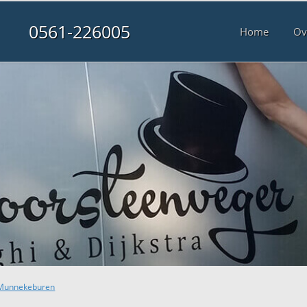
0561-226005
Home
Ov
f Munnekeburen