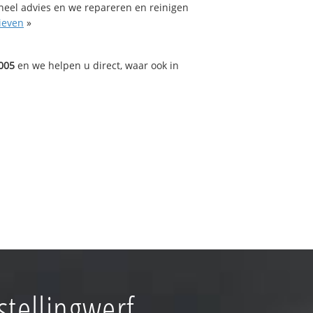
oneel advies en we repareren en reinigen
ieven
»
005
en we helpen u direct, waar ook in
tellingwerf