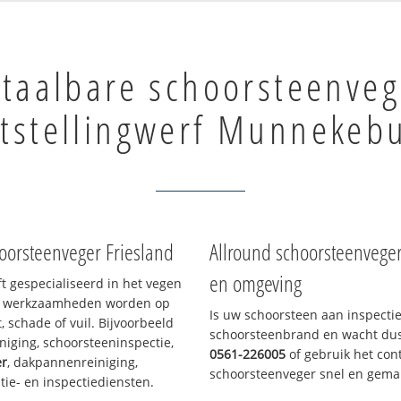
taalbare schoorsteenveg
tstellingwerf Munnekeb
oorsteenveger Friesland
Allround schoorsteenvege
en omgeving
ft gespecialiseerd in het vegen
le werkzaamheden worden op
Is uw schoorsteen aan inspecti
, schade of vuil. Bijvoorbeeld
schoorsteenbrand en wacht dus 
niging, schoorsteeninspectie,
0561-226005
of gebruik het cont
er
, dakpannenreiniging,
schoorsteenveger snel en gemak
e- en inspectiediensten.