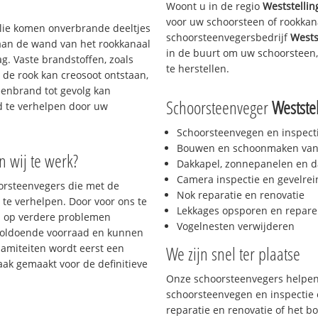
Woont u in de regio
Weststelli
voor uw schoorsteen of rookkan
 olie komen onverbrande deeltjes
schoorsteenvegersbedrijf
Wests
 aan de wand van het rookkanaal
in de buurt om uw schoorsteen,
g. Vaste brandstoffen, zoals
te herstellen.
t de rook kan creosoot ontstaan,
enbrand tot gevolg kan
Schoorsteenveger
Westste
jd te verhelpen door uw
Schoorsteenvegen en inspect
Bouwen en schoonmaken van
n wij te werk?
Dakkapel, zonnepanelen en d
Camera inspectie en gevelrei
oorsteenvegers die met de
Nok reparatie en renovatie
te verhelpen. Door voor ons te
Lekkages opsporen en repare
s op verdere problemen
Vogelnesten verwijderen
voldoende voorraad en kunnen
lamiteiten wordt eerst een
We zijn snel ter plaatse
aak gemaakt voor de definitieve
Onze schoorsteenvegers helpen 
schoorsteenvegen en inspectie e
reparatie en renovatie of het 