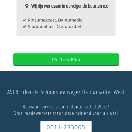
Wij zijn werkzaam in de volgende buurten e.o
Rinsumageast, Dantumadiel
Sibrandahûs, Dantumadiel
0511-233005
ASPB Erkende Schoorsteenveger Dantumadiel West
Bouwen rookkanalen in Dantumadiel West?
Onze medewerkers staan deze ochtend voor u klaar!
0511-233005