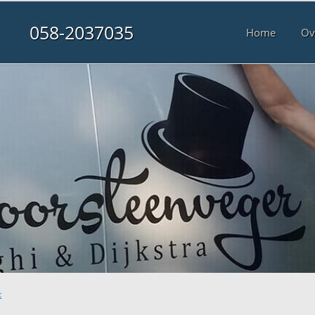
058-2037035
Home
Ov
t