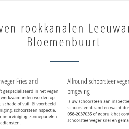
wen rookkanalen Leeuwa
Bloemenbuurt
nveger Friesland
Allround schoorsteenvege
omgeving
ft gespecialiseerd in het vegen
le werkzaamheden worden op
Is uw schoorsteen aan inspecti
, schade of vuil. Bijvoorbeeld
schoorsteenbrand en wacht dus 
niging, schoorsteeninspectie,
058-2037035
of gebruik het cont
annenreiniging, zonnepanelen
schoorsteenveger snel en gemak
iediensten.