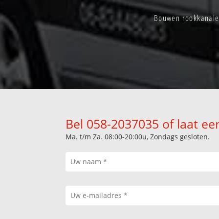
Bouwen rookkanale
Bel 058-2037035 of laat ee
Ma. t/m Za. 08:00-20:00u, Zondags gesloten.