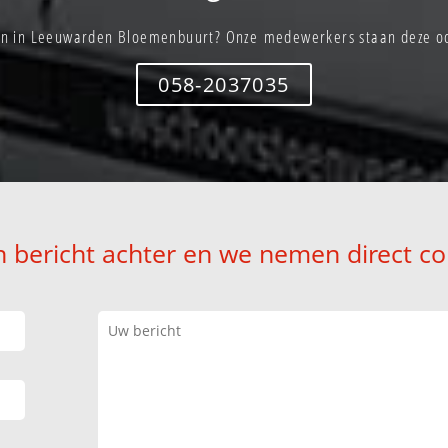
n in Leeuwarden Bloemenbuurt? Onze medewerkers staan deze och
058-2037035
n bericht achter en we nemen direct co