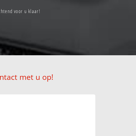
tend voor u klaar!
ntact met u op!