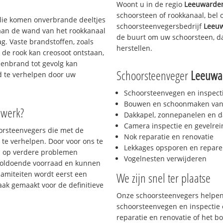
Woont u in de regio
Leeuwarde
schoorsteen of rookkanaal, bel
 olie komen onverbrande deeltjes
schoorsteenvegersbedrijf
Leeu
 aan de wand van het rookkanaal
de buurt om uw schoorsteen, da
g. Vaste brandstoffen, zoals
herstellen.
t de rook kan creosoot ontstaan,
enbrand tot gevolg kan
Schoorsteenveger
Leeuwa
jd te verhelpen door uw
Schoorsteenvegen en inspect
Bouwen en schoonmaken van
 werk?
Dakkapel, zonnepanelen en d
Camera inspectie en gevelrei
oorsteenvegers die met de
Nok reparatie en renovatie
te verhelpen. Door voor ons te
Lekkages opsporen en repare
s op verdere problemen
Vogelnesten verwijderen
voldoende voorraad en kunnen
lamiteiten wordt eerst een
We zijn snel ter plaatse
aak gemaakt voor de definitieve
Onze schoorsteenvegers helpen 
schoorsteenvegen en inspectie e
reparatie en renovatie of het 