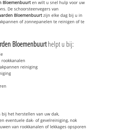
n Bloemenbuurt
en wilt u snel hulp voor uw
 ons. De schoorsteenvegers van
warden Bloemenbuurt
zijn elke dag bij u in
kpannen of zonnepanelen te reinigen of te
rden Bloemenbuurt
helpt u bij:
ie
 rookkanalen
akpannen reiniging
niging
ren
bij het herstellen van uw dak,
n eventuele dak- of gevelreiniging, nok
bouwen van rookkanalen of lekkages opsporen