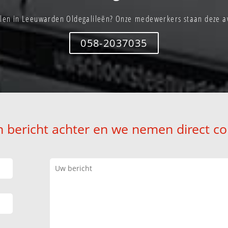
en in Leeuwarden Oldegalileën? Onze medewerkers staan deze av
058-2037035
n bericht achter en we nemen direct co