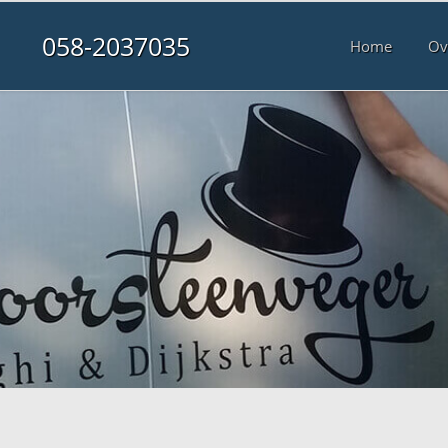
058-2037035
Home
Ov