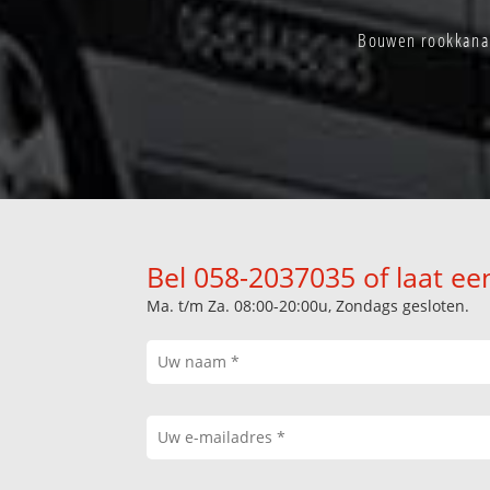
Bouwen rookkanal
Bel 058-2037035 of laat ee
Ma. t/m Za. 08:00-20:00u, Zondags gesloten.