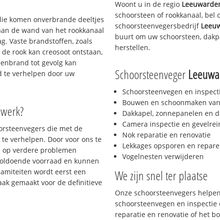
Woont u in de regio
Leeuwarden
schoorsteen of rookkanaal, bel
 olie komen onverbrande deeltjes
schoorsteenvegersbedrijf
Leeuw
 aan de wand van het rookkanaal
buurt om uw schoorsteen, dakpa
g. Vaste brandstoffen, zoals
herstellen.
t de rook kan creosoot ontstaan,
enbrand tot gevolg kan
Schoorsteenveger
Leeuwar
jd te verhelpen door uw
Schoorsteenvegen en inspect
Bouwen en schoonmaken van
 werk?
Dakkapel, zonnepanelen en d
Camera inspectie en gevelrei
oorsteenvegers die met de
Nok reparatie en renovatie
te verhelpen. Door voor ons te
Lekkages opsporen en repare
s op verdere problemen
Vogelnesten verwijderen
voldoende voorraad en kunnen
lamiteiten wordt eerst een
We zijn snel ter plaatse
aak gemaakt voor de definitieve
Onze schoorsteenvegers helpen 
schoorsteenvegen en inspectie e
reparatie en renovatie of het 