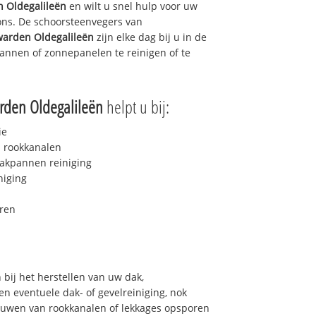
 Oldegalileën
en wilt u snel hulp voor uw
 ons. De schoorsteenvegers van
arden Oldegalileën
zijn elke dag bij u in de
nnen of zonnepanelen te reinigen of te
den Oldegalileën
helpt u bij:
ie
 rookkanalen
akpannen reiniging
niging
ren
bij het herstellen van uw dak,
n eventuele dak- of gevelreiniging, nok
bouwen van rookkanalen of lekkages opsporen