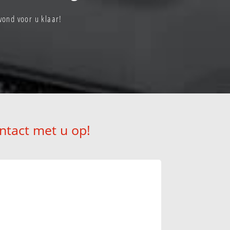
ond voor u klaar!
ntact met u op!