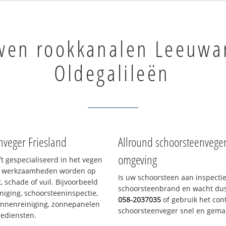
wen rookkanalen Leeuwa
Oldegalileën
nveger Friesland
Allround schoorsteenvege
omgeving
ft gespecialiseerd in het vegen
le werkzaamheden worden op
Is uw schoorsteen aan inspecti
, schade of vuil. Bijvoorbeeld
schoorsteenbrand en wacht dus 
niging, schoorsteeninspectie,
058-2037035
of gebruik het cont
annenreiniging, zonnepanelen
schoorsteenveger snel en gemak
iediensten.