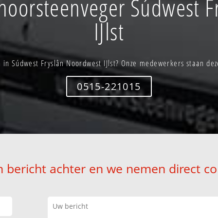
hoorsteenveger Súdwest F
IJlst
in Súdwest Fryslân Noordwest IJlst? Onze medewerkers staan deze
0515-221015
n bericht achter en we nemen direct co