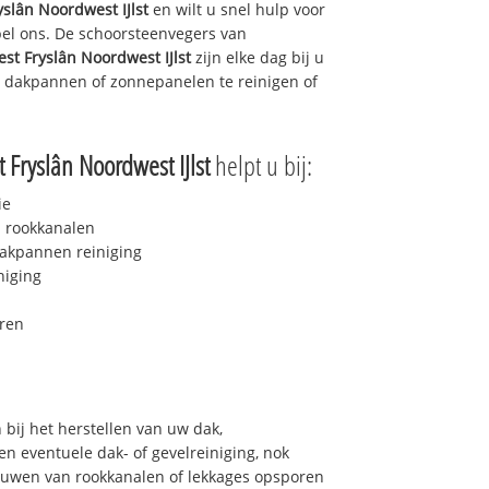
slân Noordwest IJlst
en wilt u snel hulp voor
bel ons. De schoorsteenvegers van
st Fryslân Noordwest IJlst
zijn elke dag bij u
 dakpannen of zonnepanelen te reinigen of
 Fryslân Noordwest IJlst
helpt u bij:
ie
 rookkanalen
akpannen reiniging
niging
ren
bij het herstellen van uw dak,
n eventuele dak- of gevelreiniging, nok
bouwen van rookkanalen of lekkages opsporen