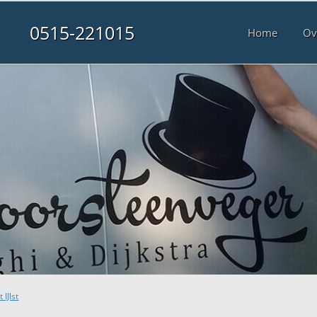
0515-221015
Home
Ov
IJlst