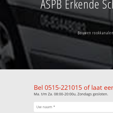
ASPB Erkende Sc
Bouwen rookkanalen 
Bel 0515-221015 of laat ee
Ma. t/m Za. 08:00-20:00u, Zondags gesloten.