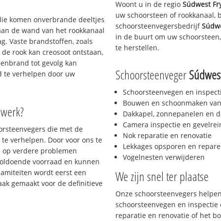
Woont u in de regio
Súdwest Fry
uw schoorsteen of rookkanaal, 
 olie komen onverbrande deeltjes
schoorsteenvegersbedrijf
Súdwe
 aan de wand van het rookkanaal
in de buurt om uw schoorsteen,
g. Vaste brandstoffen, zoals
te herstellen.
t de rook kan creosoot ontstaan,
enbrand tot gevolg kan
Schoorsteenveger
Súdwest
jd te verhelpen door uw
Schoorsteenvegen en inspect
Bouwen en schoonmaken van
 werk?
Dakkapel, zonnepanelen en d
Camera inspectie en gevelrei
oorsteenvegers die met de
Nok reparatie en renovatie
te verhelpen. Door voor ons te
Lekkages opsporen en repare
s op verdere problemen
Vogelnesten verwijderen
voldoende voorraad en kunnen
lamiteiten wordt eerst een
We zijn snel ter plaatse
aak gemaakt voor de definitieve
Onze schoorsteenvegers helpen 
schoorsteenvegen en inspectie e
reparatie en renovatie of het 