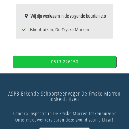
Wij zijn werkzaam in de volgende buurten e.o
Idskenhuizen, De Fryske Marren
0513-226150
ASPB Erkende Schoorsteenveger De Fryske Marren
Idskenhuizen
Camera inspectie in De Fryske Marren Idskenhuizen?
Onze medewerkers staan deze avond voor u klaar!