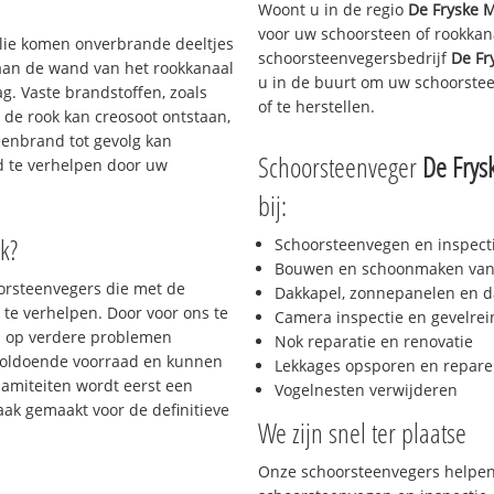
Woont u in de regio
De Fryske 
voor uw schoorsteen of rookkan
 olie komen onverbrande deeltjes
schoorsteenvegersbedrijf
De Fr
 aan de wand van het rookkanaal
u in de buurt om uw schoorste
g. Vaste brandstoffen, zoals
of te herstellen.
t de rook kan creosoot ontstaan,
enbrand tot gevolg kan
Schoorsteenveger
De Frys
jd te verhelpen door uw
bij:
k?
Schoorsteenvegen en inspect
Bouwen en schoonmaken van
oorsteenvegers die met de
Dakkapel, zonnepanelen en d
te verhelpen. Door voor ons te
Camera inspectie en gevelrei
s op verdere problemen
Nok reparatie en renovatie
voldoende voorraad en kunnen
Lekkages opsporen en repare
lamiteiten wordt eerst een
Vogelnesten verwijderen
aak gemaakt voor de definitieve
We zijn snel ter plaatse
Onze schoorsteenvegers helpen 