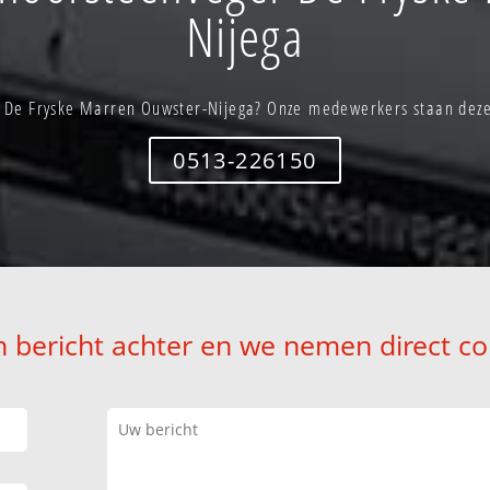
Nijega
n De Fryske Marren Ouwster-Nijega? Onze medewerkers staan deze 
0513-226150
n bericht achter en we nemen direct co