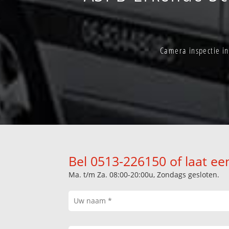
Camera inspectie i
Bel 0513-226150 of laat ee
Ma. t/m Za. 08:00-20:00u, Zondags gesloten.