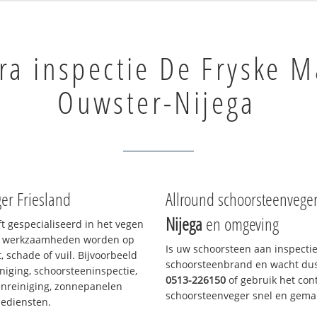
a inspectie De Fryske M
Ouwster-Nijega
er Friesland
Allround schoorsteenvege
Nijega
en omgeving
ft gespecialiseerd in het vegen
le werkzaamheden worden op
Is uw schoorsteen aan inspecti
, schade of vuil. Bijvoorbeeld
schoorsteenbrand en wacht dus 
niging, schoorsteeninspectie,
0513-226150
of gebruik het cont
nreiniging, zonnepanelen
schoorsteenveger snel en gemak
iediensten.