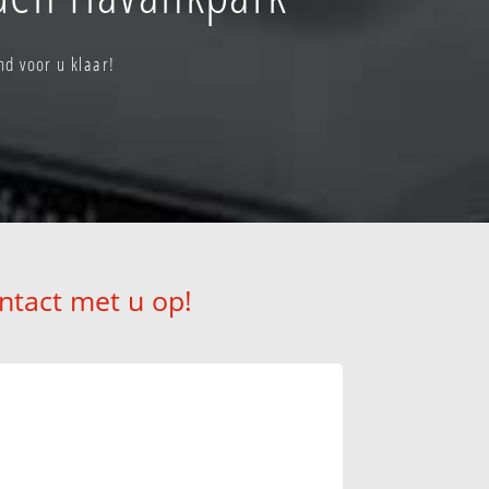
d voor u klaar!
ntact met u op!