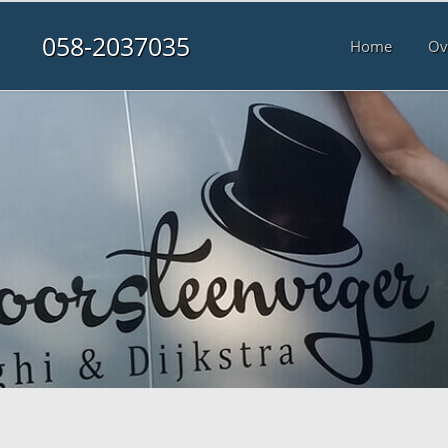
058-2037035
Home
Ov