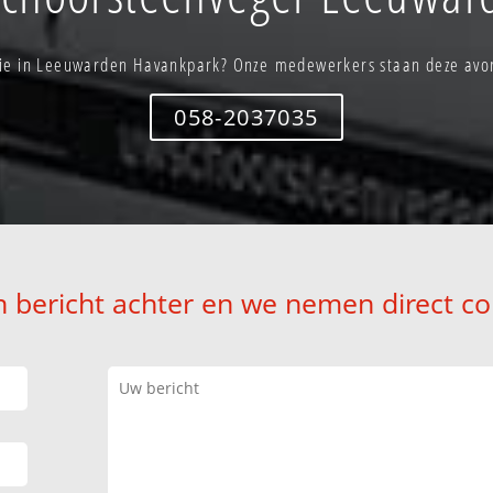
ie in Leeuwarden Havankpark? Onze medewerkers staan deze avon
058-2037035
n bericht achter en we nemen direct co