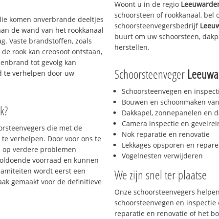
Woont u in de regio
Leeuwarde
schoorsteen of rookkanaal, bel
 olie komen onverbrande deeltjes
schoorsteenvegersbedrijf
Leeu
 aan de wand van het rookkanaal
buurt om uw schoorsteen, dakpa
g. Vaste brandstoffen, zoals
herstellen.
t de rook kan creosoot ontstaan,
enbrand tot gevolg kan
Schoorsteenveger
Leeuwa
jd te verhelpen door uw
Schoorsteenvegen en inspect
Bouwen en schoonmaken van
k?
Dakkapel, zonnepanelen en d
Camera inspectie en gevelrei
oorsteenvegers die met de
Nok reparatie en renovatie
te verhelpen. Door voor ons te
Lekkages opsporen en repare
s op verdere problemen
Vogelnesten verwijderen
voldoende voorraad en kunnen
lamiteiten wordt eerst een
We zijn snel ter plaatse
aak gemaakt voor de definitieve
Onze schoorsteenvegers helpen 
schoorsteenvegen en inspectie e
reparatie en renovatie of het 