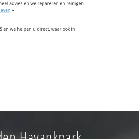
oneel advies en we repareren en reinigen
ieven
»
5
en we helpen u direct, waar ook in
den Havankpark