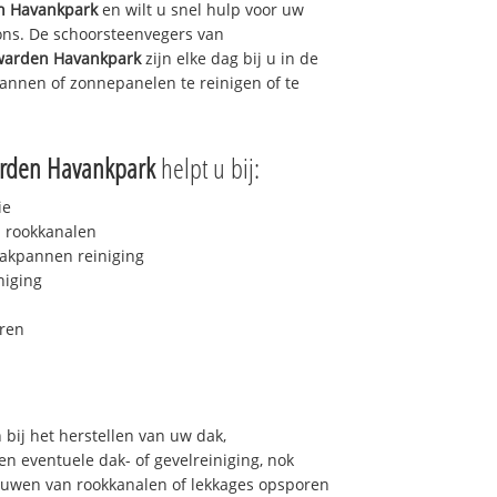
n Havankpark
en wilt u snel hulp voor uw
 ons. De schoorsteenvegers van
warden Havankpark
zijn elke dag bij u in de
nnen of zonnepanelen te reinigen of te
rden Havankpark
helpt u bij:
ie
 rookkanalen
akpannen reiniging
niging
ren
bij het herstellen van uw dak,
n eventuele dak- of gevelreiniging, nok
bouwen van rookkanalen of lekkages opsporen