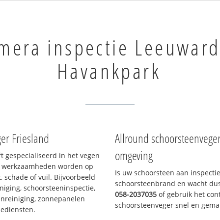
mera inspectie Leeuwar
Havankpark
er Friesland
Allround schoorsteenvege
omgeving
ft gespecialiseerd in het vegen
le werkzaamheden worden op
Is uw schoorsteen aan inspecti
, schade of vuil. Bijvoorbeeld
schoorsteenbrand en wacht dus 
niging, schoorsteeninspectie,
058-2037035
of gebruik het cont
nreiniging, zonnepanelen
schoorsteenveger snel en gemak
iediensten.