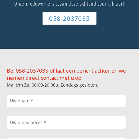
Onze medewerkers staan deze ochtend voor u klaar!
058-2037035
Bel 058-2037035 of laat een bericht achter en we
nemen direct contact met u op!
Ma. t/m Za. 08:00-20:00u, Zondags gesloten.