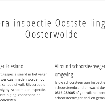
ra inspectie Ooststellin
Oosterwolde
er Friesland
Allround schoorsteenvege
omgeving
ft gespecialiseerd in het vegen
le werkzaamheden worden op
Is uw schoorsteen aan inspecti
, schade of vuil. Bijvoorbeeld
schoorsteenbrand en wacht dus 
niging, schoorsteeninspectie,
0516-232005
of gebruik het cont
nreiniging, zonnepanelen
schoorsteenveger snel en gemak
iediensten.