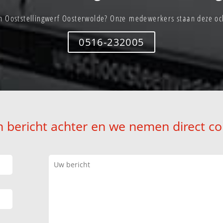
n Ooststellingwerf Oosterwolde? Onze medewerkers staan deze oc
0516-232005
n bericht achter en we nemen direct co