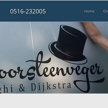
0516-232005
Home
Ov