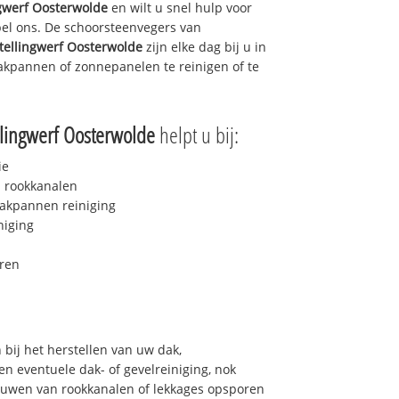
ngwerf Oosterwolde
en wilt u snel hulp voor
bel ons. De schoorsteenvegers van
tellingwerf Oosterwolde
zijn elke dag bij u in
kpannen of zonnepanelen te reinigen of te
llingwerf Oosterwolde
helpt u bij:
ie
 rookkanalen
akpannen reiniging
niging
ren
bij het herstellen van uw dak,
n eventuele dak- of gevelreiniging, nok
bouwen van rookkanalen of lekkages opsporen