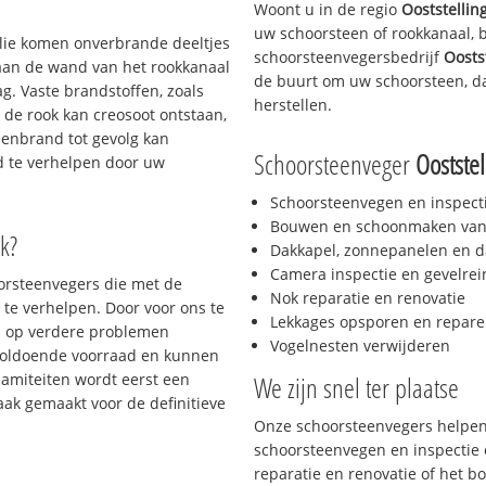
Woont u in de regio
Ooststelli
uw schoorsteen of rookkanaal, 
 olie komen onverbrande deeltjes
schoorsteenvegersbedrijf
Oosts
 aan de wand van het rookkanaal
de buurt om uw schoorsteen, da
g. Vaste brandstoffen, zoals
herstellen.
t de rook kan creosoot ontstaan,
enbrand tot gevolg kan
Schoorsteenveger
Oostste
jd te verhelpen door uw
Schoorsteenvegen en inspect
Bouwen en schoonmaken van
k?
Dakkapel, zonnepanelen en d
Camera inspectie en gevelrei
oorsteenvegers die met de
Nok reparatie en renovatie
te verhelpen. Door voor ons te
Lekkages opsporen en repare
s op verdere problemen
Vogelnesten verwijderen
voldoende voorraad en kunnen
lamiteiten wordt eerst een
We zijn snel ter plaatse
aak gemaakt voor de definitieve
Onze schoorsteenvegers helpen 
schoorsteenvegen en inspectie e
reparatie en renovatie of het 