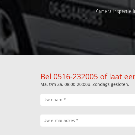
Camera inspectie i
Bel 0516-232005 of laat ee
Ma. t/m Za. 08:00-20:00u, Zondags gesloten.