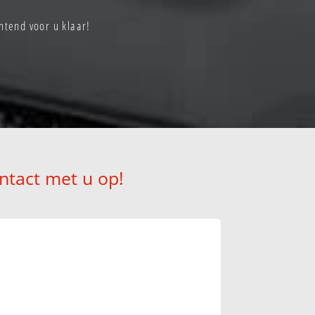
htend voor u klaar!
ntact met u op!