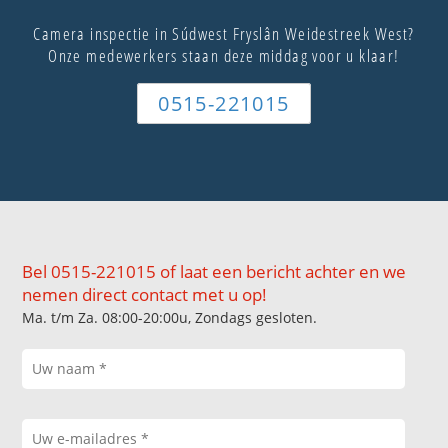
Camera inspectie in Súdwest Fryslân Weidestreek West?
Onze medewerkers staan deze middag voor u klaar!
0515-221015
Bel 0515-221015 of laat een bericht achter en we
nemen direct contact met u op!
Ma. t/m Za. 08:00-20:00u, Zondags gesloten.