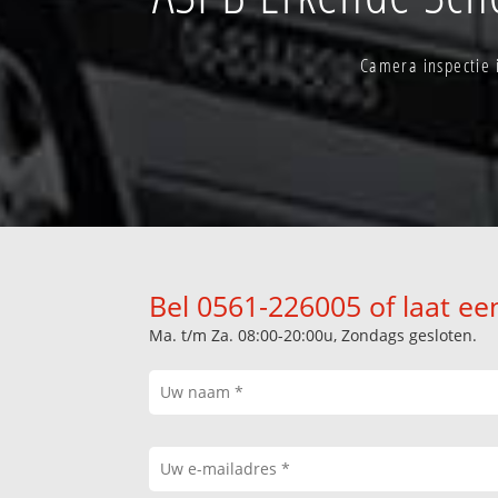
Camera inspectie 
Bel 0561-226005 of laat ee
Ma. t/m Za. 08:00-20:00u, Zondags gesloten.