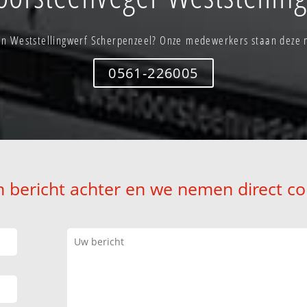
in Weststellingwerf Scherpenzeel? Onze medewerkers staan deze n
0561-226005
n bericht achter en we nemen direct co