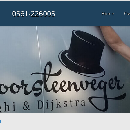
0561-226005
Home
Ov
l