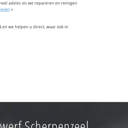
oneel advies en we repareren en reinigen
ieven
»
5
en we helpen u direct, waar ook in
gwerf Scherpenzeel