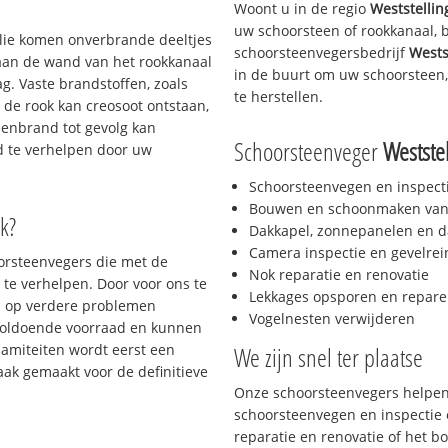
Woont u in de regio
Weststelli
uw schoorsteen of rookkanaal, 
 olie komen onverbrande deeltjes
schoorsteenvegersbedrijf
Wests
 aan de wand van het rookkanaal
in de buurt om uw schoorsteen,
g. Vaste brandstoffen, zoals
te herstellen.
t de rook kan creosoot ontstaan,
enbrand tot gevolg kan
Schoorsteenveger
Westste
jd te verhelpen door uw
Schoorsteenvegen en inspect
Bouwen en schoonmaken van
k?
Dakkapel, zonnepanelen en d
Camera inspectie en gevelrei
oorsteenvegers die met de
Nok reparatie en renovatie
te verhelpen. Door voor ons te
Lekkages opsporen en repare
s op verdere problemen
Vogelnesten verwijderen
voldoende voorraad en kunnen
lamiteiten wordt eerst een
We zijn snel ter plaatse
aak gemaakt voor de definitieve
Onze schoorsteenvegers helpen 
schoorsteenvegen en inspectie e
reparatie en renovatie of het 