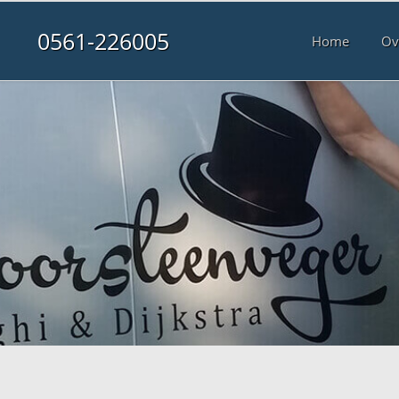
0561-226005
Home
Ov