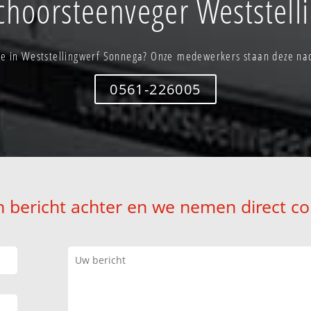
choorsteenveger Weststell
e in Weststellingwerf Sonnega? Onze medewerkers staan deze nac
0561-226005
n bericht achter en we nemen direct co