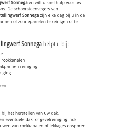
ngwerf Sonnega
en wilt u snel hulp voor uw
 ons. De schoorsteenvegers van
tellingwerf Sonnega
zijn elke dag bij u in de
nnen of zonnepanelen te reinigen of te
llingwerf Sonnega
helpt u bij:
ie
 rookkanalen
akpannen reiniging
niging
ren
bij het herstellen van uw dak,
n eventuele dak- of gevelreiniging, nok
bouwen van rookkanalen of lekkages opsporen