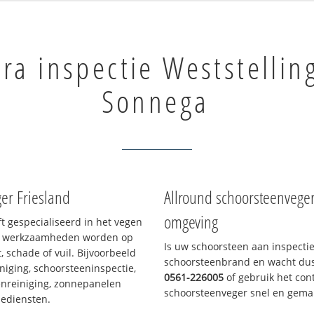
ra inspectie Weststellin
Sonnega
er Friesland
Allround schoorsteenvege
omgeving
ft gespecialiseerd in het vegen
le werkzaamheden worden op
Is uw schoorsteen aan inspecti
, schade of vuil. Bijvoorbeeld
schoorsteenbrand en wacht dus 
niging, schoorsteeninspectie,
0561-226005
of gebruik het cont
nreiniging, zonnepanelen
schoorsteenveger snel en gemak
iediensten.