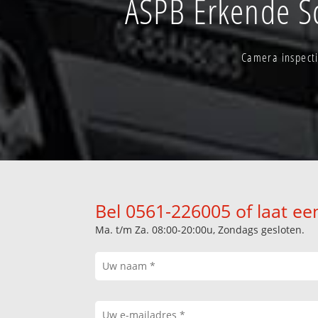
ASPB Erkende S
Camera inspecti
Bel 0561-226005 of laat ee
Ma. t/m Za. 08:00-20:00u, Zondags gesloten.