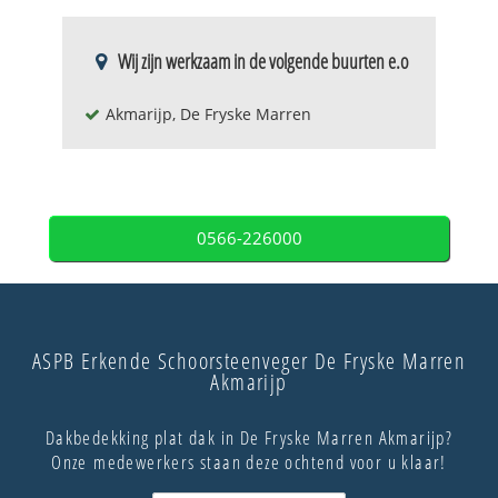
Wij zijn werkzaam in de volgende buurten e.o
Akmarijp, De Fryske Marren
0566-226000
ASPB Erkende Schoorsteenveger De Fryske Marren
Akmarijp
Dakbedekking plat dak in De Fryske Marren Akmarijp?
Onze medewerkers staan deze ochtend voor u klaar!