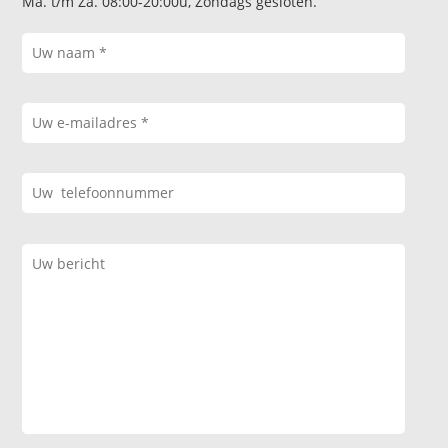
Ma. t/m Za. 08:00-20:00u, Zondags gesloten.