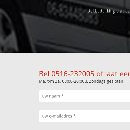
Dakbedekking plat da
Bel 0516-232005 of laat ee
Ma. t/m Za. 08:00-20:00u, Zondags gesloten.