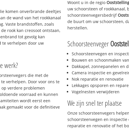
Woont u in de regio
Ooststelli
uw schoorsteen of rookkanaal, 
 olie komen onverbrande deeltjes
schoorsteenvegersbedrijf
Oosts
 aan de wand van het rookkanaal
de buurt om uw schoorsteen, da
g. Vaste brandstoffen, zoals
herstellen.
t de rook kan creosoot ontstaan,
enbrand tot gevolg kan
Schoorsteenveger
Oostste
jd te verhelpen door uw
Schoorsteenvegen en inspect
Bouwen en schoonmaken van
te werk?
Dakkapel, zonnepanelen en d
Camera inspectie en gevelrei
oorsteenvegers die met de
Nok reparatie en renovatie
te verhelpen. Door voor ons te
Lekkages opsporen en repare
s op verdere problemen
Vogelnesten verwijderen
voldoende voorraad en kunnen
lamiteiten wordt eerst een
We zijn snel ter plaatse
aak gemaakt voor de definitieve
Onze schoorsteenvegers helpen 
schoorsteenvegen en inspectie e
reparatie en renovatie of het 