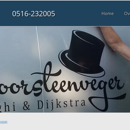
0516-232005
Home
Ov
rkoop