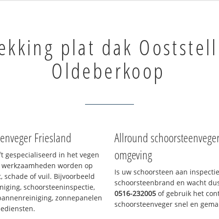
kking plat dak Ooststel
Oldeberkoop
enveger Friesland
Allround schoorsteenvege
omgeving
ft gespecialiseerd in het vegen
le werkzaamheden worden op
Is uw schoorsteen aan inspecti
, schade of vuil. Bijvoorbeeld
schoorsteenbrand en wacht dus 
niging, schoorsteeninspectie,
0516-232005
of gebruik het cont
pannenreiniging, zonnepanelen
schoorsteenveger snel en gemak
iediensten.