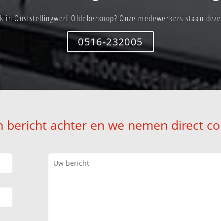
k in Ooststellingwerf Oldeberkoop? Onze medewerkers staan deze
0516-232005
n bericht achter en we nemen direct co