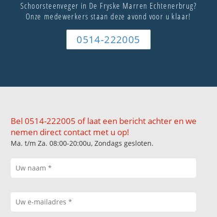
Schoorsteenveger in De Fryske Marren Echtenerbrug?
Onze medewerkers staan deze avond voor u klaar!
0514-222005
Bel 0514-222005 of laat een bericht achter en we
nemen direct contact met u op!
Ma. t/m Za. 08:00-20:00u, Zondags gesloten.