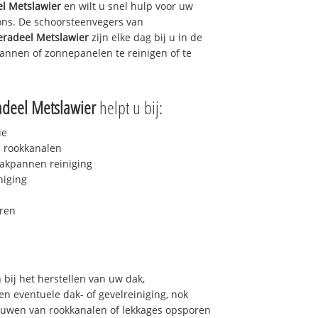
l Metslawier
en wilt u snel hulp voor uw
 ons. De schoorsteenvegers van
radeel Metslawier
zijn elke dag bij u in de
nnen of zonnepanelen te reinigen of te
deel Metslawier
helpt u bij:
ie
 rookkanalen
akpannen reiniging
niging
ren
bij het herstellen van uw dak,
n eventuele dak- of gevelreiniging, nok
bouwen van rookkanalen of lekkages opsporen