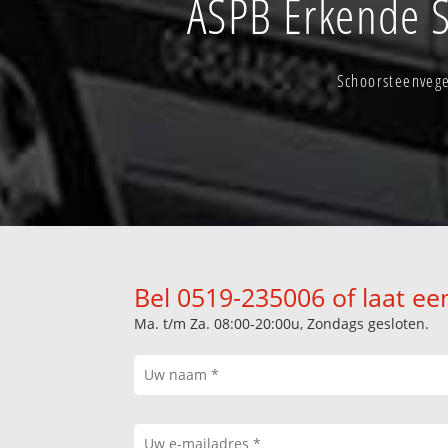
ASPB Erkende 
Schoorsteenvege
Bel 0519-235006 of laat ee
Ma. t/m Za. 08:00-20:00u, Zondags gesloten.