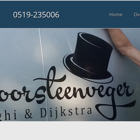
0519-235006
Home
Ov