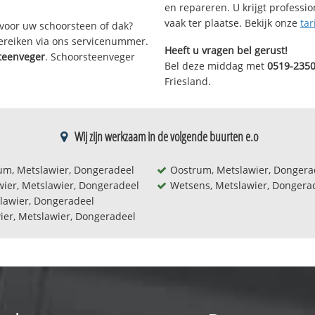
en repareren. U krijgt professi
vaak ter plaatse. Bekijk onze
tar
voor uw schoorsteen of dak?
bereiken via ons servicenummer.
Heeft u vragen bel gerust!
teenveger
. Schoorsteenveger
Bel deze middag met
0519-235
Friesland.
Wij zijn werkzaam in de volgende buurten e.o
um, Metslawier, Dongeradeel
Oostrum, Metslawier, Dongera
wier, Metslawier, Dongeradeel
Wetsens, Metslawier, Dongera
lawier, Dongeradeel
ier, Metslawier, Dongeradeel