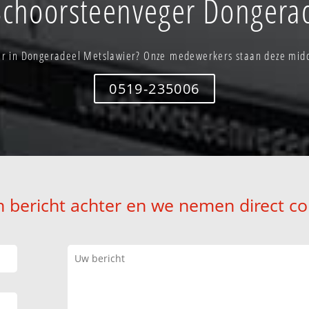
Schoorsteenveger Dongerad
r in Dongeradeel Metslawier? Onze medewerkers staan deze midd
0519-235006
n bericht achter en we nemen direct co