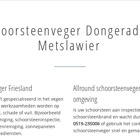
hoorsteenveger Dongerad
Metslawier
er Friesland
Allround schoorsteenvege
omgeving
ft gespecialiseerd in het vegen
le werkzaamheden worden op
Is uw schoorsteen aan inspecti
, schade of vuil. Bijvoorbeeld
schoorsteenbrand en wacht dus 
niging, schoorsteeninspectie,
0519-235006
of gebruik het cont
enreiniging, zonnepanelen
schoorsteenveger snel en gemak
iediensten.