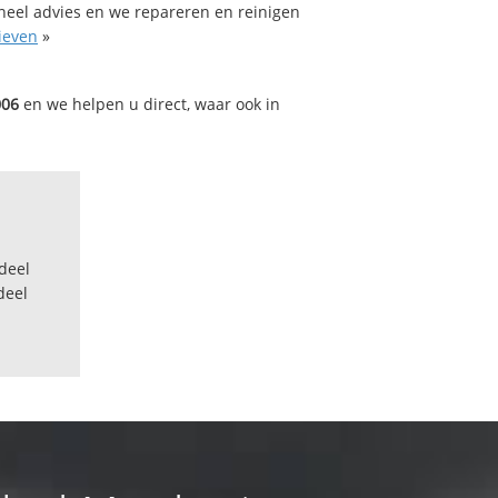
oneel advies en we repareren en reinigen
ieven
»
006
en we helpen u direct, waar ook in
deel
deel