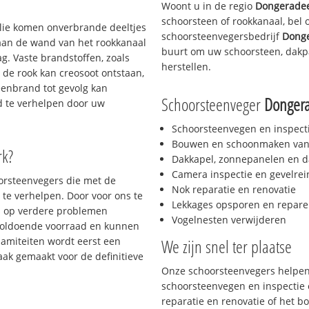
Woont u in de regio
Dongeradee
schoorsteen of rookkanaal, bel
 olie komen onverbrande deeltjes
schoorsteenvegersbedrijf
Donge
 aan de wand van het rookkanaal
buurt om uw schoorsteen, dakpa
g. Vaste brandstoffen, zoals
herstellen.
t de rook kan creosoot ontstaan,
enbrand tot gevolg kan
Schoorsteenveger
Dongera
jd te verhelpen door uw
Schoorsteenvegen en inspect
Bouwen en schoonmaken van
rk?
Dakkapel, zonnepanelen en d
Camera inspectie en gevelrei
oorsteenvegers die met de
Nok reparatie en renovatie
te verhelpen. Door voor ons te
Lekkages opsporen en repare
s op verdere problemen
Vogelnesten verwijderen
voldoende voorraad en kunnen
lamiteiten wordt eerst een
We zijn snel ter plaatse
aak gemaakt voor de definitieve
Onze schoorsteenvegers helpen 
schoorsteenvegen en inspectie e
reparatie en renovatie of het 