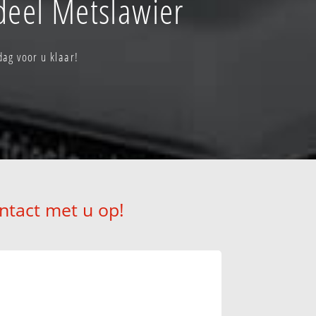
eel Metslawier
ag voor u klaar!
ntact met u op!