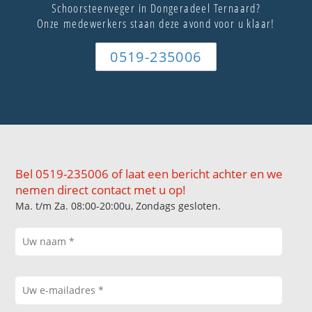
Schoorsteenveger in Dongeradeel Ternaard?
Onze medewerkers staan deze avond voor u klaar!
0519-235006
Bel 0519-235006 of laat een bericht achter en we
nemen direct contact met u op!
Ma. t/m Za. 08:00-20:00u, Zondags gesloten.