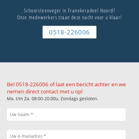
Schoorsteenveger in Franekeradeel Noord?
Onze medewerkers staan deze nacht voor u klaar!
0518-226006
Bel 0518-226006 of laat een bericht achter en we
nemen direct contact met u op!
Ma. t/m Za. 08:00-20:00u, Zondags gesloten.