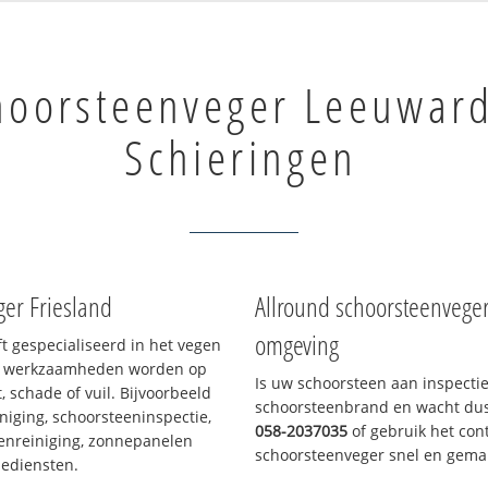
hoorsteenveger Leeuwar
Schieringen
er Friesland
Allround schoorsteenvege
omgeving
ft gespecialiseerd in het vegen
le werkzaamheden worden op
Is uw schoorsteen aan inspecti
, schade of vuil. Bijvoorbeeld
schoorsteenbrand en wacht dus 
niging, schoorsteeninspectie,
058-2037035
of gebruik het cont
enreiniging, zonnepanelen
schoorsteenveger snel en gemak
iediensten.