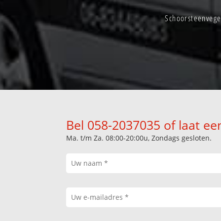
Schoorsteenvege
Bel 058-2037035 of laat ee
Ma. t/m Za. 08:00-20:00u, Zondags gesloten.