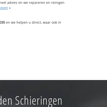
oneel advies en we repareren en reinigen
ieven
»
035
en we helpen u direct, waar ook in
den Schieringen