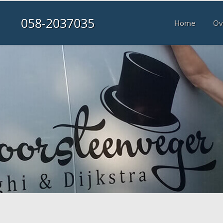
058-2037035
Home
Ov