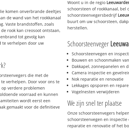
Woont u in de regio
Leeuwarden
schoorsteen of rookkanaal, bel
 olie komen onverbrande deeltjes
schoorsteenvegersbedrijf
Leeuw
 aan de wand van het rookkanaal
buurt om uw schoorsteen, dakpa
g. Vaste brandstoffen, zoals
herstellen.
t de rook kan creosoot ontstaan,
enbrand tot gevolg kan
Schoorsteenveger
Leeuwar
jd te verhelpen door uw
Schoorsteenvegen en inspect
Bouwen en schoonmaken van
rk?
Dakkapel, zonnepanelen en d
Camera inspectie en gevelrei
oorsteenvegers die met de
Nok reparatie en renovatie
te verhelpen. Door voor ons te
Lekkages opsporen en repare
s op verdere problemen
Vogelnesten verwijderen
voldoende voorraad en kunnen
lamiteiten wordt eerst een
We zijn snel ter plaatse
aak gemaakt voor de definitieve
Onze schoorsteenvegers helpen 
schoorsteenvegen en inspectie e
reparatie en renovatie of het 