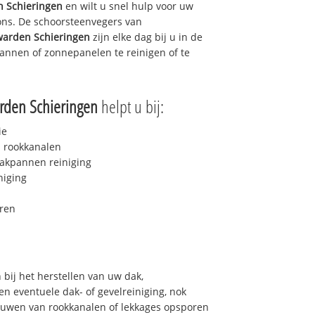
 Schieringen
en wilt u snel hulp voor uw
 ons. De schoorsteenvegers van
arden Schieringen
zijn elke dag bij u in de
nnen of zonnepanelen te reinigen of te
den Schieringen
helpt u bij:
ie
 rookkanalen
akpannen reiniging
niging
ren
bij het herstellen van uw dak,
n eventuele dak- of gevelreiniging, nok
bouwen van rookkanalen of lekkages opsporen