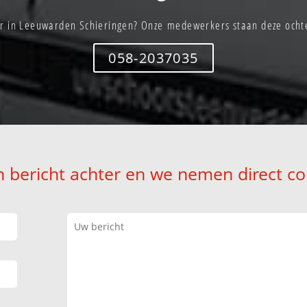
r in Leeuwarden Schieringen? Onze medewerkers staan deze ochte
058-2037035
n bericht achter en we nemen direct co