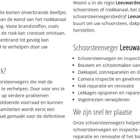
Woont u in de regio
Leeuwarde
schoorsteen of rookkanaal, bel
 olie komen onverbrande deeltjes
schoorsteenvegersbedrijf
Leeu
 aan de wand van het rookkanaal
buurt om uw schoorsteen, dakpa
g. Vaste brandstoffen, zoals
herstellen.
t de rook kan creosoot ontstaan,
enbrand tot gevolg kan
Schoorsteenveger
Leeuwa
jd te verhelpen door uw
Schoorsteenvegen en inspect
Bouwen en schoonmaken van
rk?
Dakkapel, zonnepanelen en d
Camera inspectie en gevelrei
oorsteenvegers die met de
Nok reparatie en renovatie
te verhelpen. Door voor ons te
Lekkages opsporen en repare
s op verdere problemen
Vogelnesten verwijderen
voldoende voorraad en kunnen
lamiteiten wordt eerst een
We zijn snel ter plaatse
aak gemaakt voor de definitieve
Onze schoorsteenvegers helpen 
schoorsteenvegen en inspectie e
reparatie en renovatie of het 