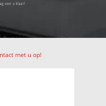
g voor u klaar!
ntact met u op!