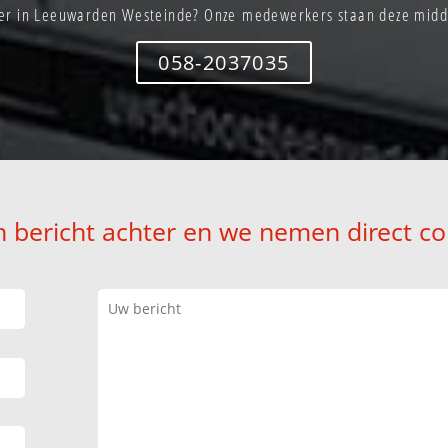
er in Leeuwarden Westeinde? Onze medewerkers staan deze midda
058-2037035
n bericht achter en we nemen direct co