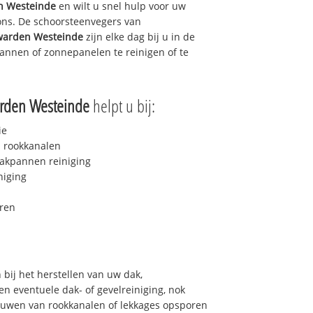
n Westeinde
en wilt u snel hulp voor uw
 ons. De schoorsteenvegers van
warden Westeinde
zijn elke dag bij u in de
nnen of zonnepanelen te reinigen of te
rden Westeinde
helpt u bij:
ie
 rookkanalen
akpannen reiniging
niging
ren
bij het herstellen van uw dak,
n eventuele dak- of gevelreiniging, nok
bouwen van rookkanalen of lekkages opsporen