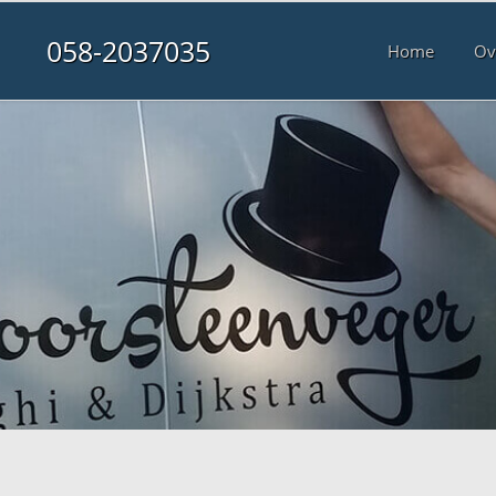
058-2037035
Home
Ov