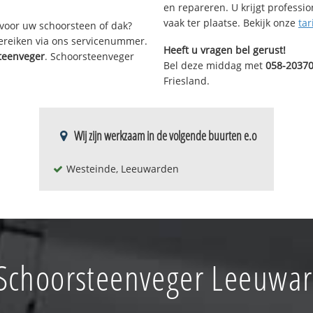
en repareren. U krijgt professi
vaak ter plaatse. Bekijk onze
tar
voor uw schoorsteen of dak?
bereiken via ons servicenummer.
Heeft u vragen bel gerust!
teenveger
. Schoorsteenveger
Bel deze middag met
058-2037
Friesland.
Wij zijn werkzaam in de volgende buurten e.o
Westeinde, Leeuwarden
Schoorsteenveger Leeuwa