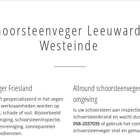
hoorsteenveger Leeuwar
Westeinde
er Friesland
Allround schoorsteenvege
omgeving
ft gespecialiseerd in het vegen
le werkzaamheden worden op
Is uw schoorsteen aan inspecti
, schade of vuil. Bijvoorbeeld
schoorsteenbrand en wacht dus 
niging, schoorsteeninspectie,
058-2037035
of gebruik het cont
enreiniging, zonnepanelen
schoorsteenveger snel en gemak
iediensten.