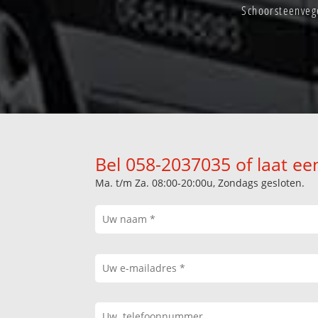
Schoorsteenveg
Bel 058-2037035 of laat ee
Ma. t/m Za. 08:00-20:00u, Zondags gesloten.