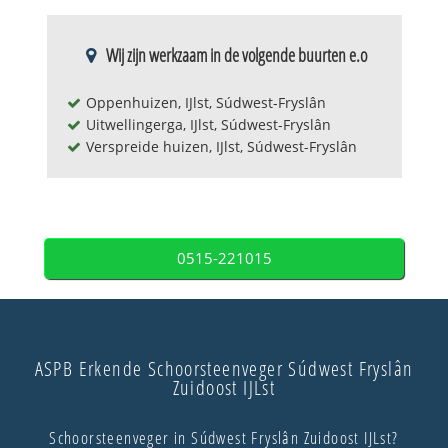
Wij zijn werkzaam in de volgende buurten e.o
Oppenhuizen, IJlst, Súdwest-Fryslân
Uitwellingerga, IJlst, Súdwest-Fryslân
Verspreide huizen, IJlst, Súdwest-Fryslân
0515-221015
ASPB Erkende Schoorsteenveger Súdwest Fryslân
Zuidoost IJLst
Schoorsteenveger in Súdwest Fryslân Zuidoost IJLst?