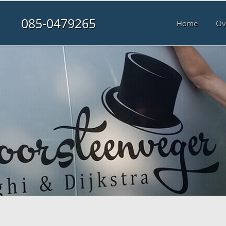
085-0479265
Home
Ov