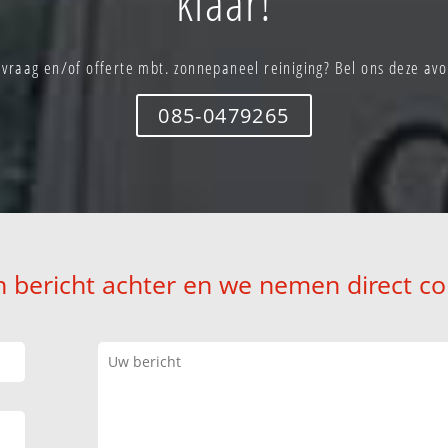
klaar!
 vraag en/of offerte mbt. zonnepaneel reiniging? Bel ons deze av
085-0479265
n bericht achter en we nemen direct co