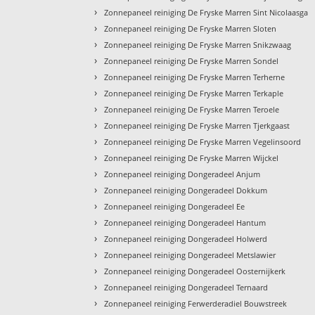
›
Zonnepaneel reiniging De Fryske Marren Sint Nicolaasga
›
Zonnepaneel reiniging De Fryske Marren Sloten
›
Zonnepaneel reiniging De Fryske Marren Snikzwaag
›
Zonnepaneel reiniging De Fryske Marren Sondel
›
Zonnepaneel reiniging De Fryske Marren Terherne
›
Zonnepaneel reiniging De Fryske Marren Terkaple
›
Zonnepaneel reiniging De Fryske Marren Teroele
›
Zonnepaneel reiniging De Fryske Marren Tjerkgaast
›
Zonnepaneel reiniging De Fryske Marren Vegelinsoord
›
Zonnepaneel reiniging De Fryske Marren Wijckel
›
Zonnepaneel reiniging Dongeradeel Anjum
›
Zonnepaneel reiniging Dongeradeel Dokkum
›
Zonnepaneel reiniging Dongeradeel Ee
›
Zonnepaneel reiniging Dongeradeel Hantum
›
Zonnepaneel reiniging Dongeradeel Holwerd
›
Zonnepaneel reiniging Dongeradeel Metslawier
›
Zonnepaneel reiniging Dongeradeel Oosternijkerk
›
Zonnepaneel reiniging Dongeradeel Ternaard
›
Zonnepaneel reiniging Ferwerderadiel Bouwstreek