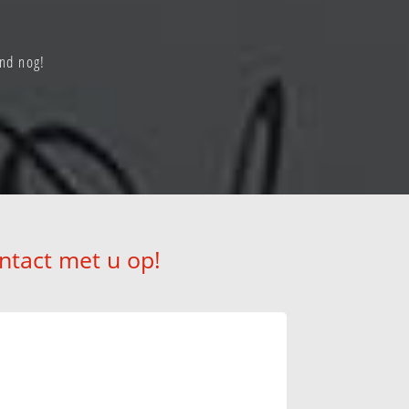
ond nog!
ntact met u op!