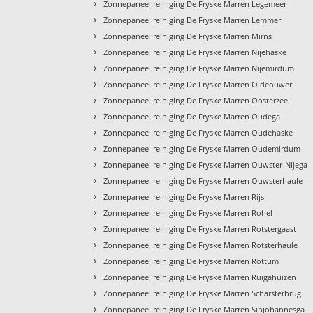
›
Zonnepaneel reiniging De Fryske Marren Legemeer
›
Zonnepaneel reiniging De Fryske Marren Lemmer
›
Zonnepaneel reiniging De Fryske Marren Mirns
›
Zonnepaneel reiniging De Fryske Marren Nijehaske
›
Zonnepaneel reiniging De Fryske Marren Nijemirdum
›
Zonnepaneel reiniging De Fryske Marren Oldeouwer
›
Zonnepaneel reiniging De Fryske Marren Oosterzee
›
Zonnepaneel reiniging De Fryske Marren Oudega
›
Zonnepaneel reiniging De Fryske Marren Oudehaske
›
Zonnepaneel reiniging De Fryske Marren Oudemirdum
›
Zonnepaneel reiniging De Fryske Marren Ouwster-Nijega
›
Zonnepaneel reiniging De Fryske Marren Ouwsterhaule
›
Zonnepaneel reiniging De Fryske Marren Rijs
›
Zonnepaneel reiniging De Fryske Marren Rohel
›
Zonnepaneel reiniging De Fryske Marren Rotstergaast
›
Zonnepaneel reiniging De Fryske Marren Rotsterhaule
›
Zonnepaneel reiniging De Fryske Marren Rottum
›
Zonnepaneel reiniging De Fryske Marren Ruigahuizen
›
Zonnepaneel reiniging De Fryske Marren Scharsterbrug
›
Zonnepaneel reiniging De Fryske Marren Sinjohannesga