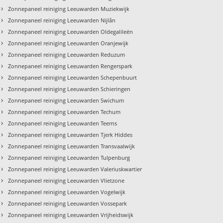
›
Zonnepaneel reiniging Leeuwarden Muziekwijk
›
Zonnepaneel reiniging Leeuwarden Nijlân
›
Zonnepaneel reiniging Leeuwarden Oldegalileën
›
Zonnepaneel reiniging Leeuwarden Oranjewijk
›
Zonnepaneel reiniging Leeuwarden Reduzum
›
Zonnepaneel reiniging Leeuwarden Rengerspark
›
Zonnepaneel reiniging Leeuwarden Schepenbuurt
›
Zonnepaneel reiniging Leeuwarden Schieringen
›
Zonnepaneel reiniging Leeuwarden Swichum
›
Zonnepaneel reiniging Leeuwarden Techum
›
Zonnepaneel reiniging Leeuwarden Teerns
›
Zonnepaneel reiniging Leeuwarden Tjerk Hiddes
›
Zonnepaneel reiniging Leeuwarden Transvaalwijk
›
Zonnepaneel reiniging Leeuwarden Tulpenburg
›
Zonnepaneel reiniging Leeuwarden Valeriuskwartier
›
Zonnepaneel reiniging Leeuwarden Vlietzone
›
Zonnepaneel reiniging Leeuwarden Vogelwijk
›
Zonnepaneel reiniging Leeuwarden Vossepark
›
Zonnepaneel reiniging Leeuwarden Vrijheidswijk