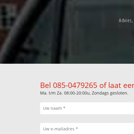
Advies,
Bel 085-0479265 of laat ee
Ma. t/m Za. 08:00-20:00u, Zondags gesloten.